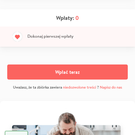
Wpłaty:
0
Dokonaj pierwszej wpłaty
Wpłać teraz
Uważasz, że ta zbiórka zawiera
niedozwolone treści
?
Napisz do nas