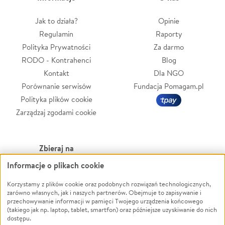
Jak to działa?
Opinie
Regulamin
Raporty
Polityka Prywatności
Za darmo
RODO - Kontrahenci
Blog
Kontakt
Dla NGO
Porównanie serwisów
Fundacja Pomagam.pl
Polityka plików cookie
Zarządzaj zgodami cookie
Zbieraj na
Informacje o plikach cookie
Leczenie
LGBTQ+
Zwierzęta
Powódź
Korzystamy z plików cookie oraz podobnych rozwiązań technologicznych,
zarówno własnych, jak i naszych partnerów. Obejmuje to zapisywanie i
Pożar
Wichura
przechowywanie informacji w pamięci Twojego urządzenia końcowego
(takiego jak np. laptop, tablet, smartfon) oraz późniejsze uzyskiwanie do nich
Ukraina
NGO
dostępu.
Sport
Religia