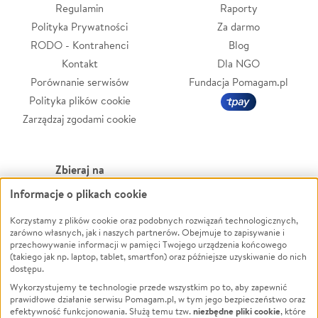
Regulamin
Raporty
Polityka Prywatności
Za darmo
RODO - Kontrahenci
Blog
Kontakt
Dla NGO
Porównanie serwisów
Fundacja Pomagam.pl
Polityka plików cookie
Zarządzaj zgodami cookie
Zbieraj na
Informacje o plikach cookie
Leczenie
LGBTQ+
Zwierzęta
Powódź
Korzystamy z plików cookie oraz podobnych rozwiązań technologicznych,
zarówno własnych, jak i naszych partnerów. Obejmuje to zapisywanie i
Pożar
Wichura
przechowywanie informacji w pamięci Twojego urządzenia końcowego
(takiego jak np. laptop, tablet, smartfon) oraz późniejsze uzyskiwanie do nich
Ukraina
NGO
dostępu.
Sport
Religia
Wykorzystujemy te technologie przede wszystkim po to, aby zapewnić
Pomoc Finansowa
Edukacja
prawidłowe działanie serwisu Pomagam.pl, w tym jego bezpieczeństwo oraz
niezbędne pliki cookie
efektywność funkcjonowania. Służą temu tzw.
, które
Projekty
Podróż