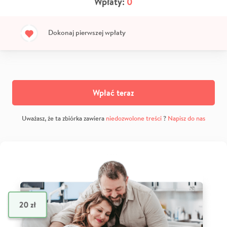
Wpłaty:
0
Dokonaj pierwszej wpłaty
Wpłać teraz
Uważasz, że ta zbiórka zawiera
niedozwolone treści
?
Napisz do nas