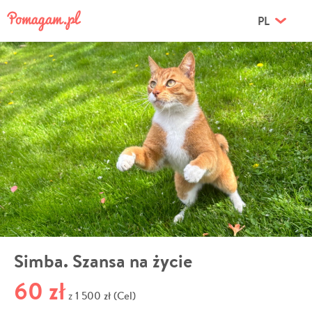
PL
Simba. Szansa na życie
60 zł
1 500 zł (Cel)
z