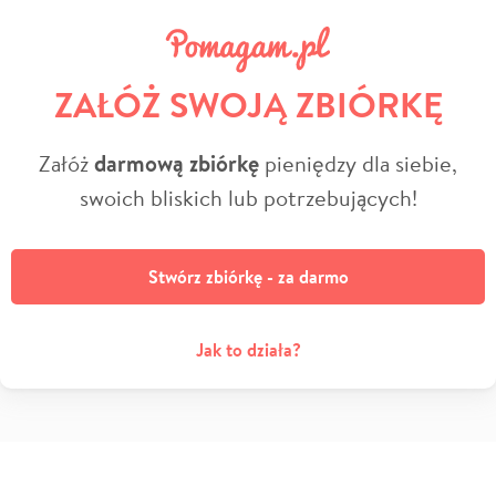
ZAŁÓŻ SWOJĄ ZBIÓRKĘ
Załóż
darmową zbiórkę
pieniędzy dla siebie,
swoich bliskich lub potrzebujących!
Stwórz zbiórkę - za darmo
Jak to działa?