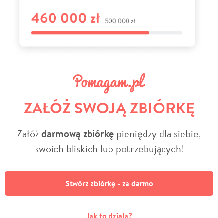
ZAŁÓŻ SWOJĄ ZBIÓRKĘ
Załóż
darmową zbiórkę
pieniędzy dla siebie,
swoich bliskich lub potrzebujących!
Stwórz zbiórkę - za darmo
Jak to działa?