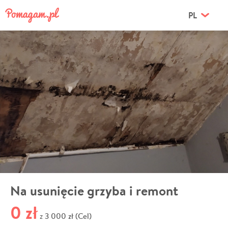
PL
Na usunięcie grzyba i remont
0 zł
3 000 zł (Cel)
z