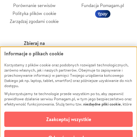
Porównanie serwisów
Fundacja Pomagam.pl
Polityka plików cookie
Zarządzaj zgodami cookie
Zbieraj na
Informacje o plikach cookie
Leczenie
LGBTQ+
Zwierzęta
Powódź
Korzystamy z plików cookie oraz podobnych rozwiązań technologicznych,
zarówno własnych, jak i naszych partnerów. Obejmuje to zapisywanie i
Pożar
Wichura
przechowywanie informacji w pamięci Twojego urządzenia końcowego
(takiego jak np. laptop, tablet, smartfon) oraz późniejsze uzyskiwanie do nich
Ukraina
NGO
dostępu.
Sport
Religia
Wykorzystujemy te technologie przede wszystkim po to, aby zapewnić
Pomoc Finansowa
Edukacja
prawidłowe działanie serwisu Pomagam.pl, w tym jego bezpieczeństwo oraz
niezbędne pliki cookie
efektywność funkcjonowania. Służą temu tzw.
, które
Projekty
Podróż
pozostają zawsze aktywne.
Dowiedz się więcej
Pogrzeb
Impreza
opcjonalnych plików cookie
Dodatkowo, używamy
oraz podobnych
Zaakceptuj wszystkie
Społeczność lokalna
Ochrona środowiska
technologii do celów analitycznych i retargetingowych. Możesz wyrazić
zgodę na ich stosowanie lub jej odmówić. W dowolnym momencie masz
Kultura
Biznes
możliwość zmiany swoich preferencji na stronie „Zarządzaj zgodami cookie”,