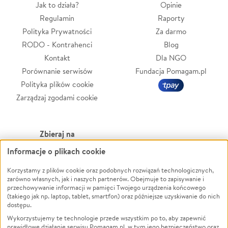
Jak to działa?
Opinie
Regulamin
Raporty
Polityka Prywatności
Za darmo
RODO - Kontrahenci
Blog
Kontakt
Dla NGO
Porównanie serwisów
Fundacja Pomagam.pl
Polityka plików cookie
Zarządzaj zgodami cookie
Zbieraj na
Informacje o plikach cookie
Leczenie
LGBTQ+
Zwierzęta
Powódź
Korzystamy z plików cookie oraz podobnych rozwiązań technologicznych,
zarówno własnych, jak i naszych partnerów. Obejmuje to zapisywanie i
Pożar
Wichura
przechowywanie informacji w pamięci Twojego urządzenia końcowego
(takiego jak np. laptop, tablet, smartfon) oraz późniejsze uzyskiwanie do nich
Ukraina
NGO
dostępu.
Sport
Religia
Wykorzystujemy te technologie przede wszystkim po to, aby zapewnić
Pomoc Finansowa
Edukacja
prawidłowe działanie serwisu Pomagam.pl, w tym jego bezpieczeństwo oraz