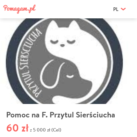
PL
Pomoc na F. Przytul Sierściucha
60 zł
5 000 zł (Cel)
z