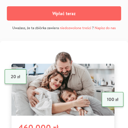
Wpłać teraz
Uważasz, że ta zbiórka zawiera
niedozwolone treści
?
Napisz do nas