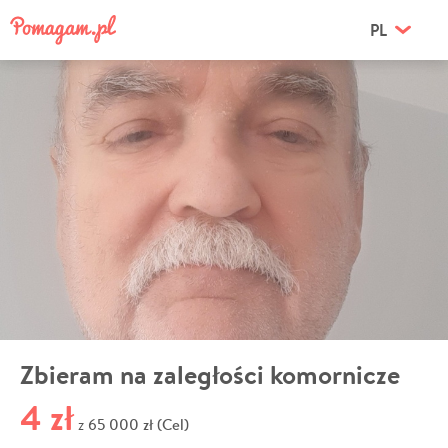
PL
Zbieram na zaległości komornicze
4 zł
65 000 zł (Cel)
z