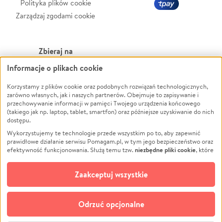
Polityka plików cookie
Zarządzaj zgodami cookie
Zbieraj na
Informacje o plikach cookie
Leczenie
LGBTQ+
Zwierzęta
Powódź
Korzystamy z plików cookie oraz podobnych rozwiązań technologicznych,
zarówno własnych, jak i naszych partnerów. Obejmuje to zapisywanie i
Pożar
Wichura
przechowywanie informacji w pamięci Twojego urządzenia końcowego
(takiego jak np. laptop, tablet, smartfon) oraz późniejsze uzyskiwanie do nich
Ukraina
NGO
dostępu.
Sport
Religia
Wykorzystujemy te technologie przede wszystkim po to, aby zapewnić
Pomoc Finansowa
Edukacja
prawidłowe działanie serwisu Pomagam.pl, w tym jego bezpieczeństwo oraz
niezbędne pliki cookie
efektywność funkcjonowania. Służą temu tzw.
, które
Projekty
Podróż
pozostają zawsze aktywne.
Dowiedz się więcej
Pogrzeb
Impreza
opcjonalnych plików cookie
Dodatkowo, używamy
oraz podobnych
Zaakceptuj wszystkie
Społeczność lokalna
Ochrona środowiska
technologii do celów analitycznych i retargetingowych. Możesz wyrazić
zgodę na ich stosowanie lub jej odmówić. W dowolnym momencie masz
Kultura
Biznes
możliwość zmiany swoich preferencji na stronie „Zarządzaj zgodami cookie”,
Odrzuć opcjonalne
Polski
do której link znajdziesz w stopce serwisu Pomagam.pl. Opcjonalne pliki
cookie wykorzystywane są w następujących celach: