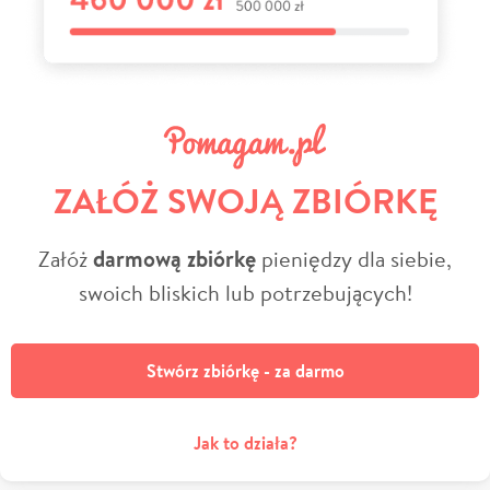
ZAŁÓŻ SWOJĄ ZBIÓRKĘ
Załóż
darmową zbiórkę
pieniędzy dla siebie,
swoich bliskich lub potrzebujących!
Stwórz zbiórkę - za darmo
Jak to działa?