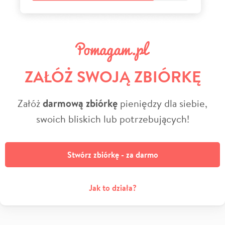
ZAŁÓŻ SWOJĄ ZBIÓRKĘ
Załóż
darmową zbiórkę
pieniędzy dla siebie,
swoich bliskich lub potrzebujących!
Stwórz zbiórkę - za darmo
Jak to działa?