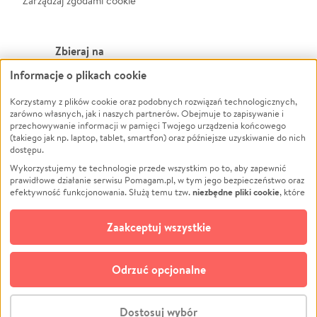
Zarządzaj zgodami cookie
Zbieraj na
Informacje o plikach cookie
Leczenie
LGBTQ+
Zwierzęta
Powódź
Korzystamy z plików cookie oraz podobnych rozwiązań technologicznych,
zarówno własnych, jak i naszych partnerów. Obejmuje to zapisywanie i
Pożar
Wichura
przechowywanie informacji w pamięci Twojego urządzenia końcowego
(takiego jak np. laptop, tablet, smartfon) oraz późniejsze uzyskiwanie do nich
Ukraina
NGO
dostępu.
Sport
Religia
Wykorzystujemy te technologie przede wszystkim po to, aby zapewnić
Pomoc Finansowa
Edukacja
prawidłowe działanie serwisu Pomagam.pl, w tym jego bezpieczeństwo oraz
niezbędne pliki cookie
efektywność funkcjonowania. Służą temu tzw.
, które
Projekty
Podróż
pozostają zawsze aktywne.
Dowiedz się więcej
Pogrzeb
Impreza
opcjonalnych plików cookie
Dodatkowo, używamy
oraz podobnych
Zaakceptuj wszystkie
Społeczność lokalna
Ochrona środowiska
technologii do celów analitycznych i retargetingowych. Możesz wyrazić
zgodę na ich stosowanie lub jej odmówić. W dowolnym momencie masz
Kultura
Biznes
możliwość zmiany swoich preferencji na stronie „Zarządzaj zgodami cookie”,
Odrzuć opcjonalne
Polski
do której link znajdziesz w stopce serwisu Pomagam.pl. Opcjonalne pliki
cookie wykorzystywane są w następujących celach:
© CROWDING SP. Z O.O.
Analityka
– używamy tzw. plików cookie analitycznych, aby usprawniać
Dostosuj wybór
działanie serwisu Pomagam.pl. Dzięki nim możemy zrozumieć, jak