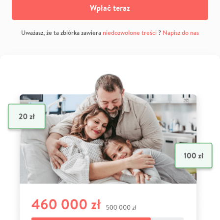
Wpłać teraz
Uważasz, że ta zbiórka zawiera
niedozwolone treści
?
Napisz do nas