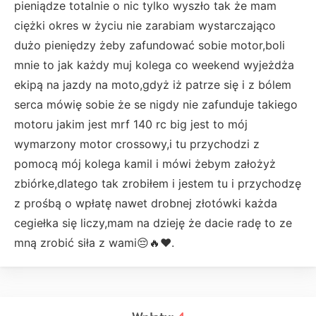
pieniądze totalnie o nic tylko wyszło tak że mam
ciężki okres w życiu nie zarabiam wystarczająco
dużo pieniędzy żeby zafundować sobie motor,boli
mnie to jak każdy muj kolega co weekend wyjeżdża
ekipą na jazdy na moto,gdyż iż patrze się i z bólem
serca mówię sobie że se nigdy nie zafunduje takiego
motoru jakim jest mrf 140 rc big jest to mój
wymarzony motor crossowy,i tu przychodzi z
pomocą mój kolega kamil i mówi żebym założyż
zbiórke,dlatego tak zrobiłem i jestem tu i przychodzę
z prośbą o wpłatę nawet drobnej złotówki każda
cegiełka się liczy,mam na dzieję że dacie radę to ze
mną zrobić siła z wami😔🔥❤️.