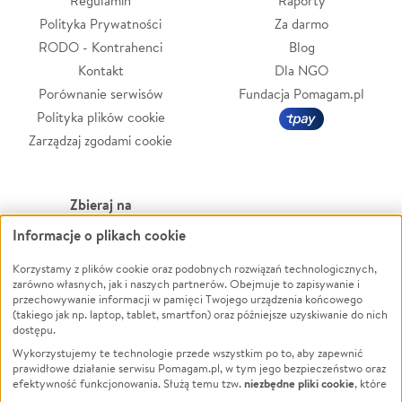
Regulamin
Raporty
Polityka Prywatności
Za darmo
RODO - Kontrahenci
Blog
Kontakt
Dla NGO
Porównanie serwisów
Fundacja Pomagam.pl
Polityka plików cookie
Zarządzaj zgodami cookie
Zbieraj na
Informacje o plikach cookie
Leczenie
LGBTQ+
Zwierzęta
Powódź
Korzystamy z plików cookie oraz podobnych rozwiązań technologicznych,
zarówno własnych, jak i naszych partnerów. Obejmuje to zapisywanie i
Pożar
Wichura
przechowywanie informacji w pamięci Twojego urządzenia końcowego
(takiego jak np. laptop, tablet, smartfon) oraz późniejsze uzyskiwanie do nich
Ukraina
NGO
dostępu.
Sport
Religia
Wykorzystujemy te technologie przede wszystkim po to, aby zapewnić
Pomoc Finansowa
Edukacja
prawidłowe działanie serwisu Pomagam.pl, w tym jego bezpieczeństwo oraz
niezbędne pliki cookie
efektywność funkcjonowania. Służą temu tzw.
, które
Projekty
Podróż
pozostają zawsze aktywne.
Dowiedz się więcej