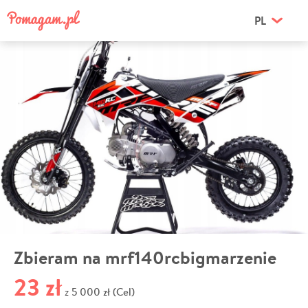
PL
Zbieram na mrf140rcbigmarzenie
23 zł
5 000 zł (Cel)
z