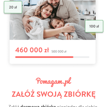
ZAŁÓŻ SWOJĄ ZBIÓRKĘ
Załóż
darmową zbiórkę
pieniędzy dla siebie,