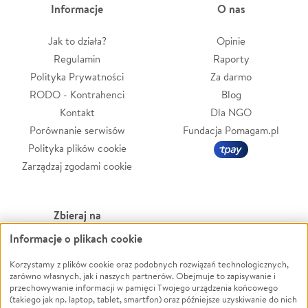
Informacje
O nas
Jak to działa?
Opinie
Regulamin
Raporty
Polityka Prywatności
Za darmo
RODO - Kontrahenci
Blog
Kontakt
Dla NGO
Porównanie serwisów
Fundacja Pomagam.pl
Polityka plików cookie
Zarządzaj zgodami cookie
Zbieraj na
Informacje o plikach cookie
Leczenie
LGBTQ+
Zwierzęta
Powódź
Korzystamy z plików cookie oraz podobnych rozwiązań technologicznych,
zarówno własnych, jak i naszych partnerów. Obejmuje to zapisywanie i
Pożar
Wichura
przechowywanie informacji w pamięci Twojego urządzenia końcowego
(takiego jak np. laptop, tablet, smartfon) oraz późniejsze uzyskiwanie do nich
Ukraina
NGO