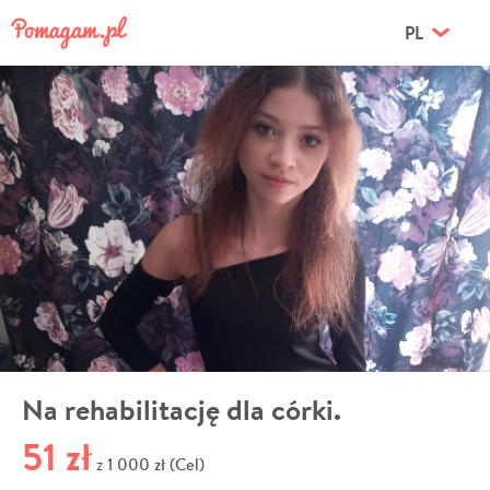
PL
Na rehabilitację dla córki.
51 zł
1 000 zł (Cel)
z