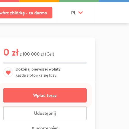
wórz zbiórkę - za darmo
PL
0 zł
100 000 zł (Cel)
z
Dokonaj pierwszej wpłaty.
Każda złotówka się liczy.
Wpłać teraz
Udostępnij
0
udostępnień