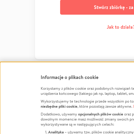
Stwórz zbiórkę - z
Jak to działa
Informacje o plikach cookie
Korzystamy z plików cookie oraz podobnych rozwiązań t
Infor
urządzenia końcowego (takiego jak np. laptop, tablet, sm
Wykorzystujemy te technologie przede wszystkim po to,
Jak to 
niezbędne pliki cookie
, które pozostają zawsze aktywne.
Facebook
Twitter
Instagram
Regula
opcjonalnych plików cookie
Dodatkowo, używamy
oraz p
dowolnym momencie masz możliwość zmiany swoich prefere
Polity
LinkedIn
TikTok
Youtube
wykorzystywane są w następujących celach:
RODO -
Analityka
– używamy tzw. plików cookie analityczny