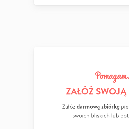
ZAŁÓŻ SWOJĄ
Załóż
darmową zbiórkę
pie
swoich bliskich lub po