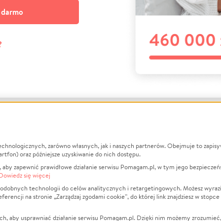
a darmo
?
echnologicznych, zarówno własnych, jak i naszych partnerów. Obejmuje to zapis
macje
O nas
Zbieraj n
artfon) oraz późniejsze uzyskiwanie do nich dostępu.
 aby zapewnić prawidłowe działanie serwisu Pomagam.pl, w tym jego bezpieczeń
działa?
Opinie
Leczenie
Dowiedz się więcej
min
Raporty
Zwierzęta
odobnych technologii do celów analitycznych i retargetingowych. Możesz wyrazi
ncji na stronie „Zarządzaj zgodami cookie”, do której link znajdziesz w stopce
ka Prywatności
Za darmo
Pożar
 Kontrahenci
Blog
Ukraina
ch, aby usprawniać działanie serwisu Pomagam.pl. Dzięki nim możemy zrozumieć, j