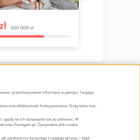
ywanie i przechowywanie informacji w pamięci Twojego
a
stwo oraz efektywność funkcjonowania. Służą temu tzw.
LGBTQ+
Powódź
ć zgodę na ich stosowanie lub jej odmówić. W
 serwisu Pomagam.pl. Opcjonalne pliki cookie
Wichura
NGO
ak użytkownicy korzystają z naszego serwisu – skąd