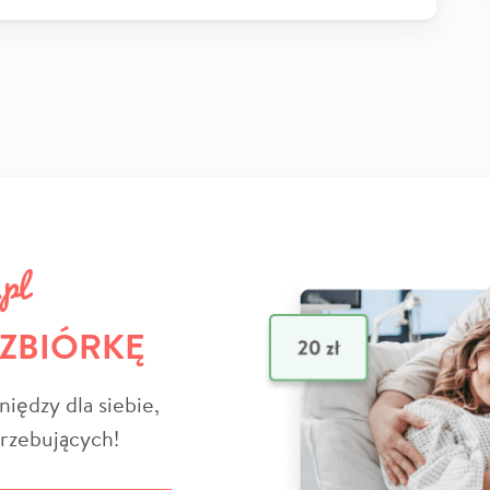
 ZBIÓRKĘ
niędzy dla siebie,
trzebujących!