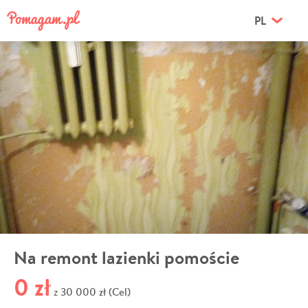
PL
Na remont lazienki pomoście
0 zł
30 000 zł (Cel)
z