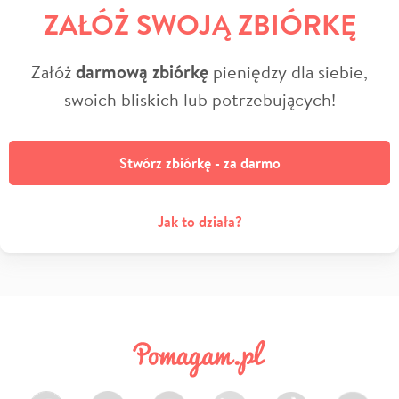
ZAŁÓŻ SWOJĄ ZBIÓRKĘ
Załóż
darmową zbiórkę
pieniędzy dla siebie,
swoich bliskich lub potrzebujących!
Stwórz zbiórkę - za darmo
Jak to działa?
Facebook
Twitter
Instagram
LinkedIn
TikTok
Youtube