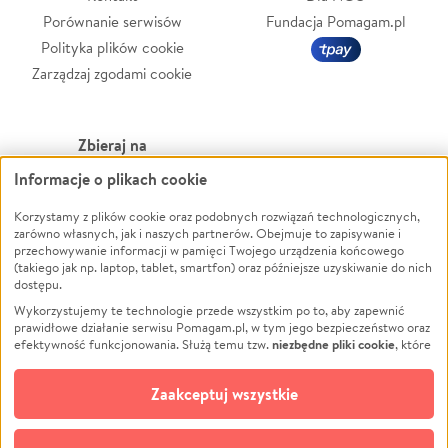
Porównanie serwisów
Fundacja Pomagam.pl
Polityka plików cookie
Zarządzaj zgodami cookie
Zbieraj na
Informacje o plikach cookie
Leczenie
LGBTQ+
Zwierzęta
Powódź
Korzystamy z plików cookie oraz podobnych rozwiązań technologicznych,
zarówno własnych, jak i naszych partnerów. Obejmuje to zapisywanie i
Pożar
Wichura
przechowywanie informacji w pamięci Twojego urządzenia końcowego
(takiego jak np. laptop, tablet, smartfon) oraz późniejsze uzyskiwanie do nich
Ukraina
NGO
dostępu.
Sport
Religia
Wykorzystujemy te technologie przede wszystkim po to, aby zapewnić
Pomoc Finansowa
Edukacja
prawidłowe działanie serwisu Pomagam.pl, w tym jego bezpieczeństwo oraz
niezbędne pliki cookie
efektywność funkcjonowania. Służą temu tzw.
, które
Projekty
Podróż
pozostają zawsze aktywne.
Dowiedz się więcej
Pogrzeb
Impreza
opcjonalnych plików cookie
Dodatkowo, używamy
oraz podobnych
Zaakceptuj wszystkie
Społeczność lokalna
Ochrona środowiska
technologii do celów analitycznych i retargetingowych. Możesz wyrazić
zgodę na ich stosowanie lub jej odmówić. W dowolnym momencie masz
Kultura
Biznes
możliwość zmiany swoich preferencji na stronie „Zarządzaj zgodami cookie”,