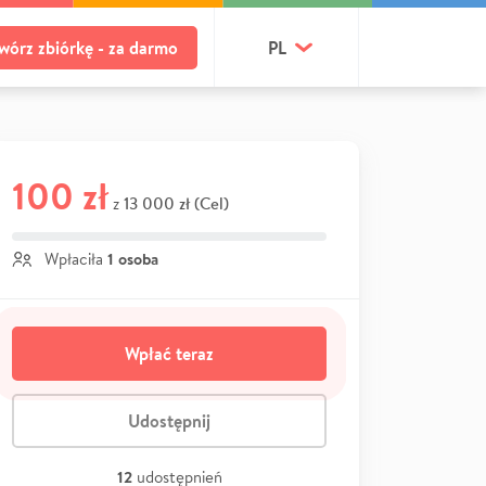
wórz zbiórkę - za darmo
PL
100 zł
13 000 zł (Cel)
z
1 osoba
Wpłaciła
Wpłać teraz
Udostępnij
12
udostępnień