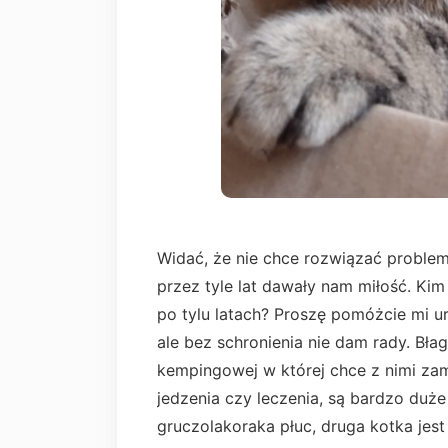
Widać, że nie chce rozwiązać problem
przez tyle lat dawały nam miłość. Ki
po tylu latach? Proszę pomóżcie mi u
ale bez schronienia nie dam rady. B
kempingowej w której chce z nimi zam
jedzenia czy leczenia, są bardzo duż
gruczolakoraka płuc, druga kotka jest