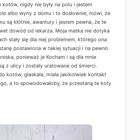
kotów, nigdy nie były na polu i jestem
ole albo wyny z domu i to dosłownie, mówi, że
u są kłótnie, awantury i jestem pewna, że te
awet dowód od lekarza. Moja matka nie dotyka
tach stały się dla niej problemem, którego ona
stanę postawiona w takiej sytuacji i na pewno
oniska, ponieważ je Kocham i są dla mnie
 z ulicy i zostały uratowane od śmierci.
do kotów, głaskała, miała jakikolwiek kontakt
 tego, a to spowodowałoby, że przestaną te koty