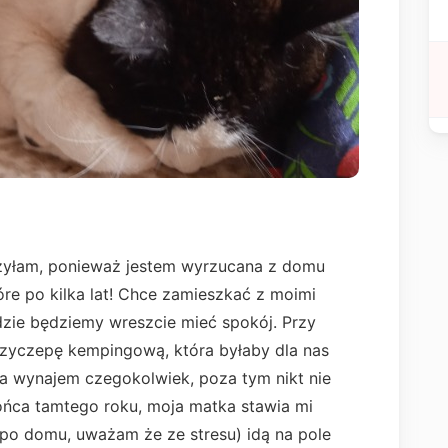
ożyłam, ponieważ jestem wyrzucana z domu
óre po kilka lat! Chce zamieszkać z moimi
zie będziemy wreszcie mieć spokój. Przy
 przyczepę kempingową, która byłaby dla nas
a wynajem czegokolwiek, poza tym nikt nie
ońca tamtego roku, moja matka stawia mi
ją po domu, uważam że ze stresu) idą na pole