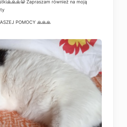
ustki🙏🙏🙏😭 Zapraszam również na moją
ty
ASZEJ POMOCY 🙏🙏🙏