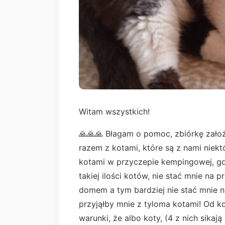
Witam wszystkich!
🙏🙏🙏 Błagam o pomoc, zbiórkę zał
razem z kotami, które są z nami niekt
kotami w przyczepie kempingowej, gd
takiej ilości kotów, nie stać mnie na
domem a tym bardziej nie stać mnie n
przyjąłby mnie z tyloma kotami! Od k
warunki, że albo koty, (4 z nich sika