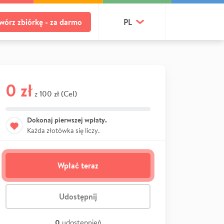
wórz zbiórkę - za darmo
PL
0 zł
100 zł (Cel)
z
Dokonaj pierwszej wpłaty.
Każda złotówka się liczy.
Wpłać teraz
Udostępnij
0
udostępnień