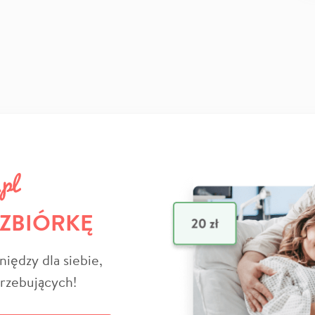
 ZBIÓRKĘ
niędzy dla siebie,
trzebujących!