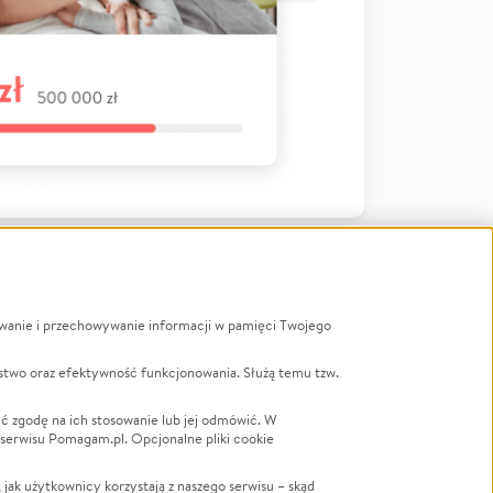
ywanie i przechowywanie informacji w pamięci Twojego
a
stwo oraz efektywność funkcjonowania. Służą temu tzw.
LGBTQ+
Powódź
ć zgodę na ich stosowanie lub jej odmówić. W
 serwisu Pomagam.pl. Opcjonalne pliki cookie
Wichura
NGO
ak użytkownicy korzystają z naszego serwisu – skąd