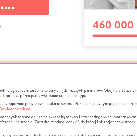
a darmo
?
echnologicznych, zarówno własnych, jak i naszych partnerów. Obejmuje to zapis
macje
O nas
Zbieraj n
artfon) oraz późniejsze uzyskiwanie do nich dostępu.
 aby zapewnić prawidłowe działanie serwisu Pomagam.pl, w tym jego bezpieczeń
działa?
Opinie
Leczenie
Dowiedz się więcej
min
Raporty
Zwierzęta
odobnych technologii do celów analitycznych i retargetingowych. Możesz wyrazi
ncji na stronie „Zarządzaj zgodami cookie”, do której link znajdziesz w stopce
ka Prywatności
Za darmo
Pożar
 Kontrahenci
Blog
Ukraina
ch, aby usprawniać działanie serwisu Pomagam.pl. Dzięki nim możemy zrozumieć, j