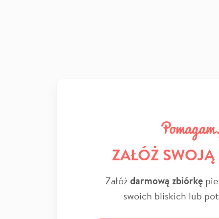
ZAŁÓŻ SWOJĄ
Załóż
darmową zbiórkę
pie
swoich bliskich lub po