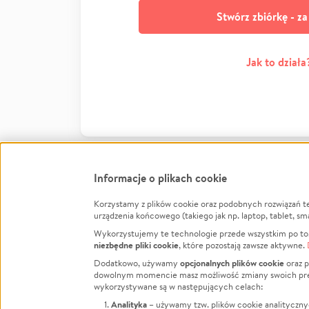
Stwórz zbiórkę - z
Jak to działa
Informacje o plikach cookie
Korzystamy z plików cookie oraz podobnych rozwiązań t
Infor
urządzenia końcowego (takiego jak np. laptop, tablet, sm
Wykorzystujemy te technologie przede wszystkim po to,
Jak to 
niezbędne pliki cookie
, które pozostają zawsze aktywne.
Facebook
Twitter
Instagram
Regula
opcjonalnych plików cookie
Dodatkowo, używamy
oraz p
dowolnym momencie masz możliwość zmiany swoich prefere
Polity
LinkedIn
TikTok
Youtube
wykorzystywane są w następujących celach:
RODO -
Analityka
– używamy tzw. plików cookie analityczny