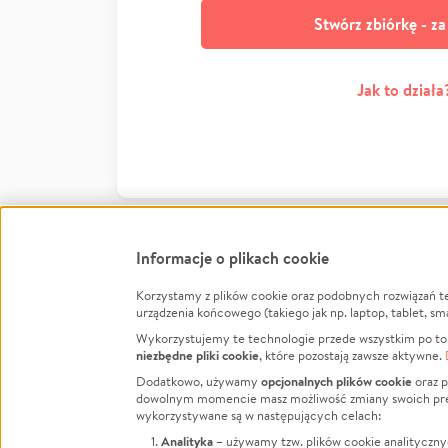
Stwórz zbiórkę - z
Jak to działa
Informacje o plikach cookie
Korzystamy z plików cookie oraz podobnych rozwiązań t
Infor
urządzenia końcowego (takiego jak np. laptop, tablet, sm
Wykorzystujemy te technologie przede wszystkim po to,
Jak to 
niezbędne pliki cookie
, które pozostają zawsze aktywne.
Facebook
Twitter
Instagram
Regula
opcjonalnych plików cookie
Dodatkowo, używamy
oraz p
dowolnym momencie masz możliwość zmiany swoich prefere
Polity
LinkedIn
TikTok
Youtube
wykorzystywane są w następujących celach:
RODO -
Analityka
– używamy tzw. plików cookie analityczny