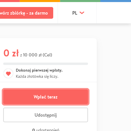
wórz zbiórkę - za darmo
PL
0 zł
10 000 zł (Cel)
z
Dokonaj pierwszej wpłaty.
Każda złotówka się liczy.
Wpłać teraz
Udostępnij
0
udostępnień