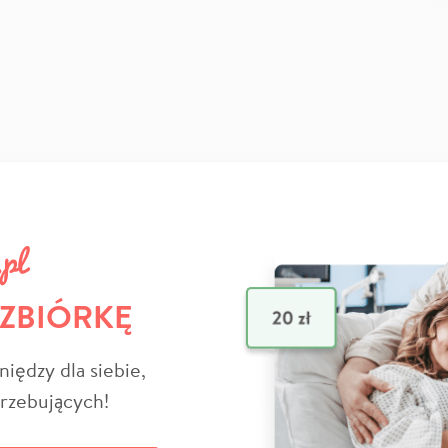
 ZBIÓRKĘ
niędzy dla siebie,
trzebujących!