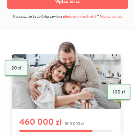
Wpłać teraz
Uważasz, że ta zbiórka zawiera
niedozwolone treści
?
Napisz do nas