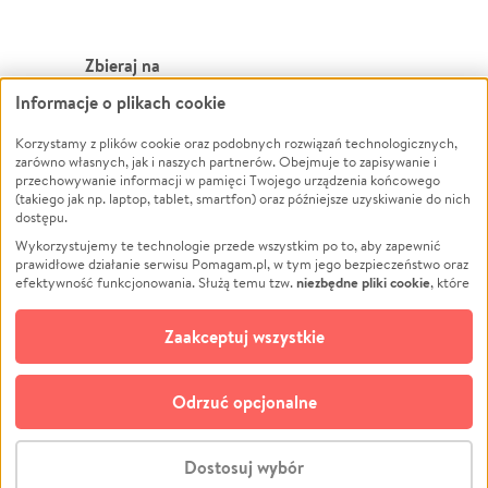
Zbieraj na
Informacje o plikach cookie
Leczenie
LGBTQ+
Zwierzęta
Powódź
Korzystamy z plików cookie oraz podobnych rozwiązań technologicznych,
zarówno własnych, jak i naszych partnerów. Obejmuje to zapisywanie i
Pożar
Wichura
przechowywanie informacji w pamięci Twojego urządzenia końcowego
(takiego jak np. laptop, tablet, smartfon) oraz późniejsze uzyskiwanie do nich
Ukraina
NGO
dostępu.
Sport
Religia
Wykorzystujemy te technologie przede wszystkim po to, aby zapewnić
Pomoc Finansowa
Edukacja
prawidłowe działanie serwisu Pomagam.pl, w tym jego bezpieczeństwo oraz
niezbędne pliki cookie
efektywność funkcjonowania. Służą temu tzw.
, które
Projekty
Podróż
pozostają zawsze aktywne.
Dowiedz się więcej
Pogrzeb
Impreza
opcjonalnych plików cookie
Dodatkowo, używamy
oraz podobnych
Zaakceptuj wszystkie
Społeczność lokalna
Ochrona środowiska
technologii do celów analitycznych i retargetingowych. Możesz wyrazić
zgodę na ich stosowanie lub jej odmówić. W dowolnym momencie masz
Kultura
Biznes
możliwość zmiany swoich preferencji na stronie „Zarządzaj zgodami cookie”,
Odrzuć opcjonalne
Polski
do której link znajdziesz w stopce serwisu Pomagam.pl. Opcjonalne pliki
cookie wykorzystywane są w następujących celach:
© CROWDING SP. Z O.O.
Analityka
– używamy tzw. plików cookie analitycznych, aby usprawniać
Dostosuj wybór
działanie serwisu Pomagam.pl. Dzięki nim możemy zrozumieć, jak
użytkownicy korzystają z naszego serwisu – skąd trafiają do serwisu, jak