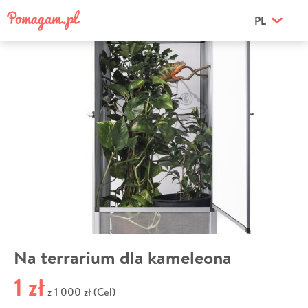
PL
Na terrarium dla kameleona
1 zł
1 000 zł (Cel)
z