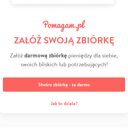
ZAŁÓŻ SWOJĄ ZBIÓRKĘ
Załóż
darmową zbiórkę
pieniędzy dla siebie,
swoich bliskich lub potrzebujących!
Stwórz zbiórkę - za darmo
Jak to działa?