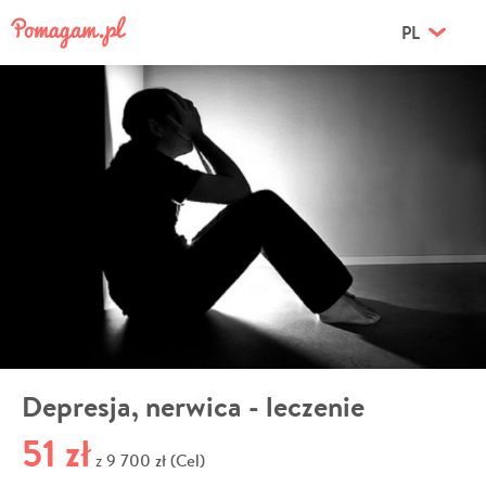
PL
Depresja, nerwica - leczenie
51 zł
9 700 zł (Cel)
z