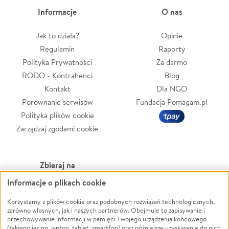
Informacje
O nas
Jak to działa?
Opinie
Regulamin
Raporty
Polityka Prywatności
Za darmo
RODO - Kontrahenci
Blog
Kontakt
Dla NGO
Porównanie serwisów
Fundacja Pomagam.pl
Polityka plików cookie
Zarządzaj zgodami cookie
Zbieraj na
Informacje o plikach cookie
Leczenie
LGBTQ+
Zwierzęta
Powódź
Korzystamy z plików cookie oraz podobnych rozwiązań technologicznych,
zarówno własnych, jak i naszych partnerów. Obejmuje to zapisywanie i
Pożar
Wichura
przechowywanie informacji w pamięci Twojego urządzenia końcowego
(takiego jak np. laptop, tablet, smartfon) oraz późniejsze uzyskiwanie do nich
Ukraina
NGO