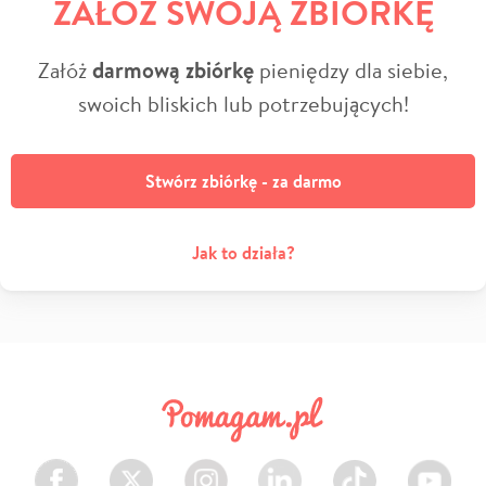
ZAŁÓŻ SWOJĄ ZBIÓRKĘ
Załóż
darmową zbiórkę
pieniędzy dla siebie,
swoich bliskich lub potrzebujących!
Stwórz zbiórkę - za darmo
Jak to działa?
Facebook
Twitter
Instagram
LinkedIn
TikTok
Youtube