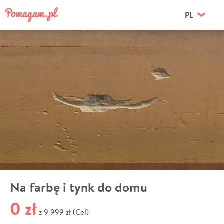
PL
Na farbę i tynk do domu
0 zł
9 999 zł (Cel)
z