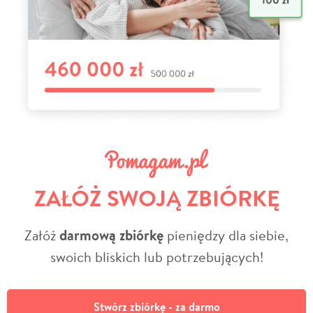
ZAŁÓŻ SWOJĄ ZBIÓRKĘ
Załóż
darmową zbiórkę
pieniędzy dla siebie,
swoich bliskich lub potrzebujących!
Stwórz zbiórkę - za darmo