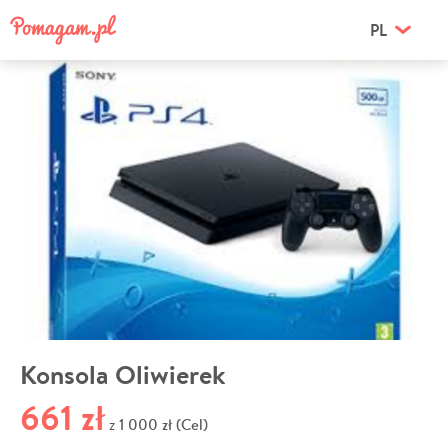
PL
Konsola Oliwierek
661 zł
1 000 zł (Cel)
z