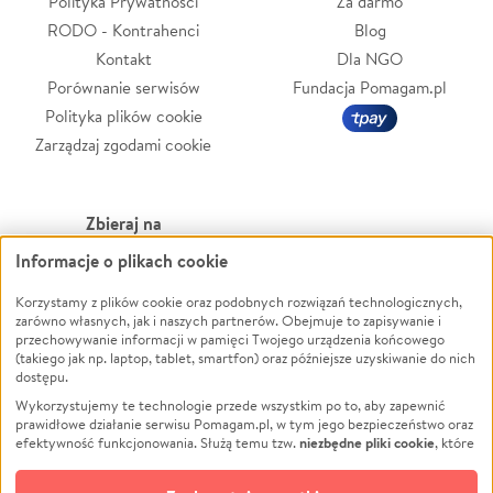
Polityka Prywatności
Za darmo
RODO - Kontrahenci
Blog
Kontakt
Dla NGO
Porównanie serwisów
Fundacja Pomagam.pl
Polityka plików cookie
Zarządzaj zgodami cookie
Zbieraj na
Informacje o plikach cookie
Leczenie
LGBTQ+
Zwierzęta
Powódź
Korzystamy z plików cookie oraz podobnych rozwiązań technologicznych,
zarówno własnych, jak i naszych partnerów. Obejmuje to zapisywanie i
Pożar
Wichura
przechowywanie informacji w pamięci Twojego urządzenia końcowego
(takiego jak np. laptop, tablet, smartfon) oraz późniejsze uzyskiwanie do nich
Ukraina
NGO
dostępu.
Sport
Religia
Wykorzystujemy te technologie przede wszystkim po to, aby zapewnić
Pomoc Finansowa
Edukacja
prawidłowe działanie serwisu Pomagam.pl, w tym jego bezpieczeństwo oraz
niezbędne pliki cookie
efektywność funkcjonowania. Służą temu tzw.
, które
Projekty
Podróż
pozostają zawsze aktywne.
Dowiedz się więcej
Pogrzeb
Impreza
opcjonalnych plików cookie
Dodatkowo, używamy
oraz podobnych