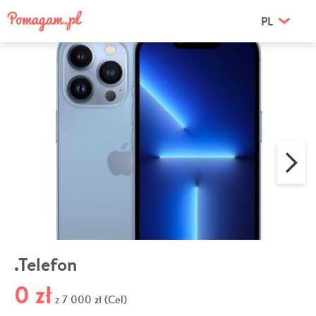
PL
.Telefon
0 zł
7 000 zł (Cel)
z