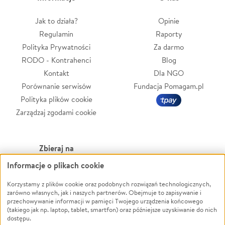
Jak to działa?
Opinie
Regulamin
Raporty
Polityka Prywatności
Za darmo
RODO - Kontrahenci
Blog
Kontakt
Dla NGO
Porównanie serwisów
Fundacja Pomagam.pl
Polityka plików cookie
Zarządzaj zgodami cookie
Zbieraj na
Informacje o plikach cookie
Leczenie
LGBTQ+
Zwierzęta
Powódź
Korzystamy z plików cookie oraz podobnych rozwiązań technologicznych,
zarówno własnych, jak i naszych partnerów. Obejmuje to zapisywanie i
Pożar
Wichura
przechowywanie informacji w pamięci Twojego urządzenia końcowego
(takiego jak np. laptop, tablet, smartfon) oraz późniejsze uzyskiwanie do nich
Ukraina
NGO
dostępu.
Sport
Religia