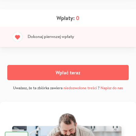
Wpłaty:
0
Dokonaj pierwszej wpłaty
Wpłać teraz
Uważasz, że ta zbiórka zawiera
niedozwolone treści
?
Napisz do nas