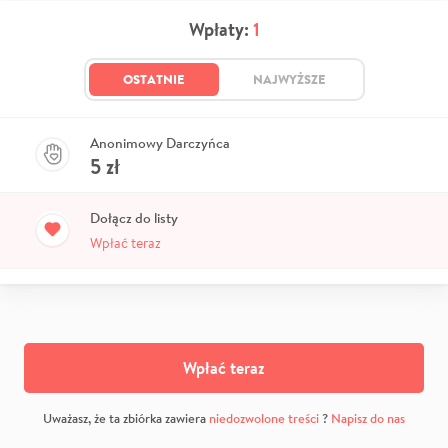
Wpłaty:
1
OSTATNIE
NAJWYŻSZE
Anonimowy Darczyńca
5
zł
Dołącz do listy
Wpłać teraz
Wpłać teraz
Uważasz, że ta zbiórka zawiera
niedozwolone treści
?
Napisz do nas