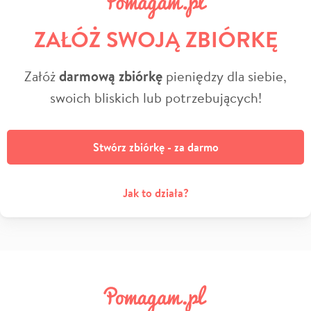
ZAŁÓŻ SWOJĄ ZBIÓRKĘ
Załóż
darmową zbiórkę
pieniędzy dla siebie,
swoich bliskich lub potrzebujących!
Stwórz zbiórkę - za darmo
Jak to działa?