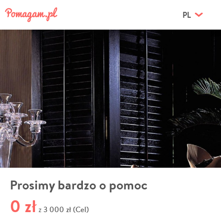
PL
Prosimy bardzo o pomoc
0 zł
3 000 zł (Cel)
z