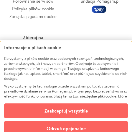
Porównanie serwisów
Fundacja Pomagam.pl
Polityka plików cookie
Zarządzaj zgodami cookie
Zbieraj na
Informacje o plikach cookie
Leczenie
LGBTQ+
Zwierzęta
Powódź
Korzystamy z plików cookie oraz podobnych rozwiązań technologicznych,
zarówno własnych, jak i naszych partnerów. Obejmuje to zapisywanie i
Pożar
Wichura
przechowywanie informacji w pamięci Twojego urządzenia końcowego
(takiego jak np. laptop, tablet, smartfon) oraz późniejsze uzyskiwanie do nich
Ukraina
NGO
dostępu.
Sport
Religia
Wykorzystujemy te technologie przede wszystkim po to, aby zapewnić
Pomoc Finansowa
Edukacja
prawidłowe działanie serwisu Pomagam.pl, w tym jego bezpieczeństwo oraz
niezbędne pliki cookie
efektywność funkcjonowania. Służą temu tzw.
, które
Projekty
Podróż
pozostają zawsze aktywne.
Dowiedz się więcej
Pogrzeb
Impreza
opcjonalnych plików cookie
Dodatkowo, używamy
oraz podobnych
Zaakceptuj wszystkie
Społeczność lokalna
Ochrona środowiska
technologii do celów analitycznych i retargetingowych. Możesz wyrazić
zgodę na ich stosowanie lub jej odmówić. W dowolnym momencie masz
Kultura
Biznes
możliwość zmiany swoich preferencji na stronie „Zarządzaj zgodami cookie”,
Odrzuć opcjonalne
Polski
do której link znajdziesz w stopce serwisu Pomagam.pl. Opcjonalne pliki