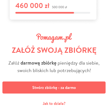
ZAŁÓŻ SWOJĄ ZBIÓRKĘ
Załóż
darmową zbiórkę
pieniędzy dla siebie,
swoich bliskich lub potrzebujących!
Stwórz zbiórkę - za darmo
Jak to działa?