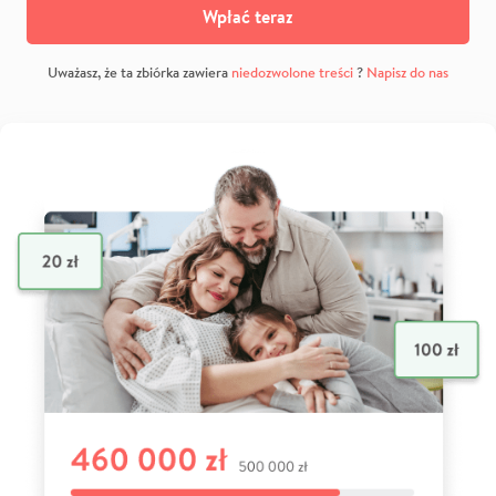
Wpłać teraz
Uważasz, że ta zbiórka zawiera
niedozwolone treści
?
Napisz do nas