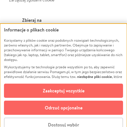
Zbieraj na
Informacje o plikach cookie
Leczenie
LGBTQ+
Zwierzęta
Powódź
Korzystamy z plików cookie oraz podobnych rozwiązań technologicznych,
zarówno własnych, jak i naszych partnerów. Obejmuje to zapisywanie i
Pożar
Wichura
przechowywanie informacji w pamięci Twojego urządzenia końcowego
(takiego jak np. laptop, tablet, smartfon) oraz późniejsze uzyskiwanie do nich
Ukraina
NGO
dostępu.
Sport
Religia
Wykorzystujemy te technologie przede wszystkim po to, aby zapewnić
Pomoc Finansowa
Edukacja
prawidłowe działanie serwisu Pomagam.pl, w tym jego bezpieczeństwo oraz
niezbędne pliki cookie
efektywność funkcjonowania. Służą temu tzw.
, które
Projekty
Podróż
pozostają zawsze aktywne.
Dowiedz się więcej
Pogrzeb
Impreza
opcjonalnych plików cookie
Dodatkowo, używamy
oraz podobnych
Zaakceptuj wszystkie
Społeczność lokalna
Ochrona środowiska
technologii do celów analitycznych i retargetingowych. Możesz wyrazić
zgodę na ich stosowanie lub jej odmówić. W dowolnym momencie masz
Kultura
Biznes
możliwość zmiany swoich preferencji na stronie „Zarządzaj zgodami cookie”,
Odrzuć opcjonalne
Polski
do której link znajdziesz w stopce serwisu Pomagam.pl. Opcjonalne pliki
cookie wykorzystywane są w następujących celach:
© CROWDING SP. Z O.O.
Analityka
– używamy tzw. plików cookie analitycznych, aby usprawniać
Dostosuj wybór
działanie serwisu Pomagam.pl. Dzięki nim możemy zrozumieć, jak