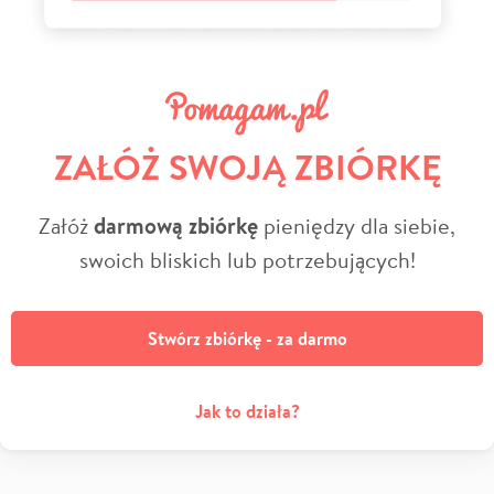
ZAŁÓŻ SWOJĄ ZBIÓRKĘ
Załóż
darmową zbiórkę
pieniędzy dla siebie,
swoich bliskich lub potrzebujących!
Stwórz zbiórkę - za darmo
Jak to działa?