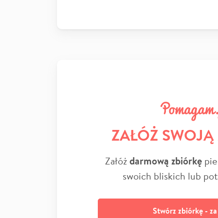
ZAŁÓŻ SWOJĄ
Załóż
darmową zbiórkę
pie
swoich bliskich lub po
Stwórz zbiórkę - z