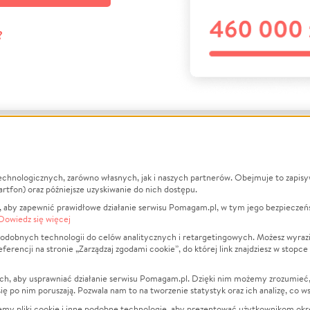
?
echnologicznych, zarówno własnych, jak i naszych partnerów. Obejmuje to zapis
macje
O nas
Zbieraj n
artfon) oraz późniejsze uzyskiwanie do nich dostępu.
 aby zapewnić prawidłowe działanie serwisu Pomagam.pl, w tym jego bezpieczeń
działa?
Opinie
Leczenie
Dowiedz się więcej
min
Raporty
Zwierzęta
odobnych technologii do celów analitycznych i retargetingowych. Możesz wyrazi
ncji na stronie „Zarządzaj zgodami cookie”, do której link znajdziesz w stopce
ka Prywatności
Za darmo
Pożar
 Kontrahenci
Blog
Ukraina
ch, aby usprawniać działanie serwisu Pomagam.pl. Dzięki nim możemy zrozumieć, j
t
Dla NGO
Sport
ak się po nim poruszają. Pozwala nam to na tworzenie statystyk oraz ich analizę, co w
anie serwisów
Fundacja Pomagam.pl
Pomoc Fi
jemy pliki cookie i inne podobne technologie, aby prezentować użytkownikom okr