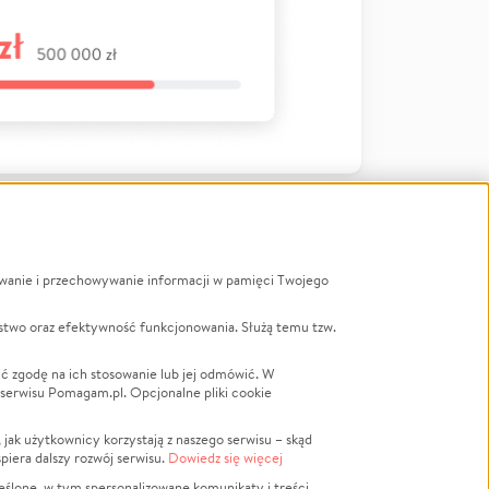
ywanie i przechowywanie informacji w pamięci Twojego
a
stwo oraz efektywność funkcjonowania. Służą temu tzw.
LGBTQ+
Powódź
ć zgodę na ich stosowanie lub jej odmówić. W
 serwisu Pomagam.pl. Opcjonalne pliki cookie
Wichura
NGO
ak użytkownicy korzystają z naszego serwisu – skąd
Religia
spiera dalszy rozwój serwisu.
Dowiedz się więcej
nansowa
Edukacja
eślone, w tym spersonalizowane komunikaty i treści