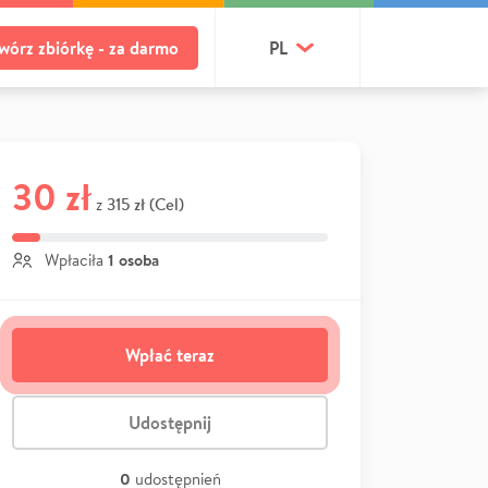
wórz zbiórkę - za darmo
PL
30 zł
315 zł (Cel)
z
1 osoba
Wpłaciła
Wpłać teraz
Udostępnij
0
udostępnień