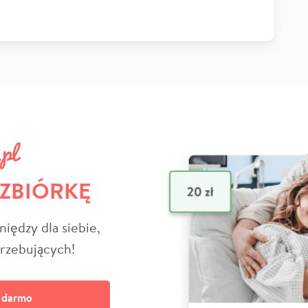
 ZBIÓRKĘ
niędzy dla siebie,
trzebujących!
a darmo