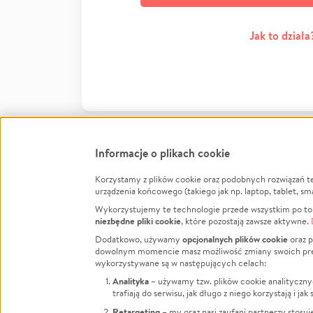
Jak to działa
Informacje o plikach cookie
Korzystamy z plików cookie oraz podobnych rozwiązań t
Infor
urządzenia końcowego (takiego jak np. laptop, tablet, sm
Wykorzystujemy te technologie przede wszystkim po to,
Jak to 
niezbędne pliki cookie
, które pozostają zawsze aktywne.
Facebook
Twitter
Instagram
Regula
opcjonalnych plików cookie
Dodatkowo, używamy
oraz p
dowolnym momencie masz możliwość zmiany swoich prefere
Polity
LinkedIn
TikTok
Youtube
wykorzystywane są w następujących celach:
RODO -
Analityka
– używamy tzw. plików cookie analityczny
Kontak
trafiają do serwisu, jak długo z niego korzystają i j
Porówn
Retargeting
– my oraz nasi zaufani partnerzy stosu