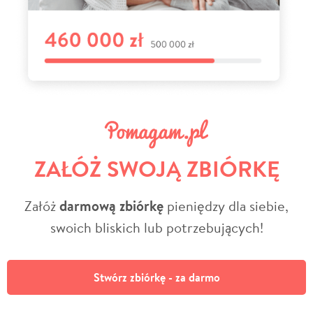
ZAŁÓŻ SWOJĄ ZBIÓRKĘ
Załóż
darmową zbiórkę
pieniędzy dla siebie,
swoich bliskich lub potrzebujących!
Stwórz zbiórkę - za darmo