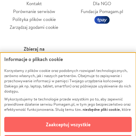
Kontakt
Dla NGO
Porównanie serwisów
Fundacja Pomagam.pl
Polityka plików cookie
Zarządzaj zgodami cookie
Zbieraj na
Informacje o plikach cookie
Leczenie
LGBTQ+
Korzystamy z plików cookie oraz podobnych rozwiązań technologicznych,
Zwierzęta
Powódź
zarówno własnych, jak i naszych partnerów. Obejmuje to zapisywanie i
Pożar
Wichura
przechowywanie informacji w pamięci Twojego urządzenia końcowego
(takiego jak np. laptop, tablet, smartfon) oraz późniejsze uzyskiwanie do nich
Ukraina
NGO
dostępu.
Sport
Religia
Wykorzystujemy te technologie przede wszystkim po to, aby zapewnić
Pomoc Finansowa
Edukacja
prawidłowe działanie serwisu Pomagam.pl, w tym jego bezpieczeństwo oraz
niezbędne pliki cookie
efektywność funkcjonowania. Służą temu tzw.
, które
Projekty
Podróż
pozostają zawsze aktywne.
Dowiedz się więcej
Pogrzeb
Impreza
opcjonalnych plików cookie
Dodatkowo, używamy
oraz podobnych
Zaakceptuj wszystkie
Społeczność lokalna
Ochrona środowiska
technologii do celów analitycznych i retargetingowych. Możesz wyrazić
zgodę na ich stosowanie lub jej odmówić. W dowolnym momencie masz
Kultura
Biznes