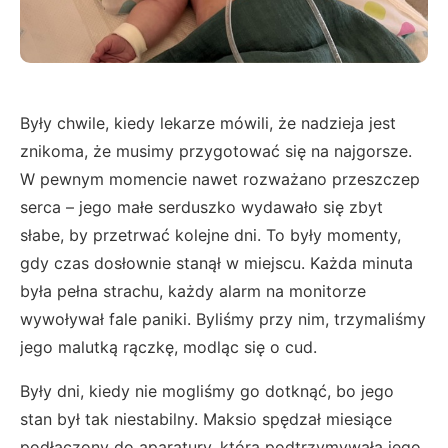
Były chwile, kiedy lekarze mówili, że nadzieja jest
znikoma, że musimy przygotować się na najgorsze.
W pewnym momencie nawet rozważano przeszczep
serca – jego małe serduszko wydawało się zbyt
słabe, by przetrwać kolejne dni. To były momenty,
gdy czas dosłownie stanął w miejscu. Każda minuta
była pełna strachu, każdy alarm na monitorze
wywoływał fale paniki. Byliśmy przy nim, trzymaliśmy
jego malutką rączkę, modląc się o cud.
Były dni, kiedy nie mogliśmy go dotknąć, bo jego
stan był tak niestabilny. Maksio spędzał miesiące
podłączony do aparatury, która podtrzymywała jego