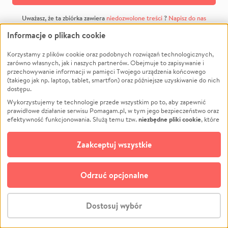
Uważasz, że ta zbiórka zawiera
niedozwolone treści
?
Napisz do nas
Informacje o plikach cookie
Korzystamy z plików cookie oraz podobnych rozwiązań technologicznych,
zarówno własnych, jak i naszych partnerów. Obejmuje to zapisywanie i
przechowywanie informacji w pamięci Twojego urządzenia końcowego
(takiego jak np. laptop, tablet, smartfon) oraz późniejsze uzyskiwanie do nich
dostępu.
Wykorzystujemy te technologie przede wszystkim po to, aby zapewnić
prawidłowe działanie serwisu Pomagam.pl, w tym jego bezpieczeństwo oraz
niezbędne pliki cookie
efektywność funkcjonowania. Służą temu tzw.
, które
pozostają zawsze aktywne.
Dowiedz się więcej
opcjonalnych plików cookie
Dodatkowo, używamy
oraz podobnych
Zaakceptuj wszystkie
technologii do celów analitycznych i retargetingowych. Możesz wyrazić
zgodę na ich stosowanie lub jej odmówić. W dowolnym momencie masz
możliwość zmiany swoich preferencji na stronie „Zarządzaj zgodami cookie”,
Odrzuć opcjonalne
do której link znajdziesz w stopce serwisu Pomagam.pl. Opcjonalne pliki
cookie wykorzystywane są w następujących celach:
Analityka
– używamy tzw. plików cookie analitycznych, aby usprawniać
Dostosuj wybór
działanie serwisu Pomagam.pl. Dzięki nim możemy zrozumieć, jak
użytkownicy korzystają z naszego serwisu – skąd trafiają do serwisu, jak
Stwórz zbiórkę - za darmo
długo z niego korzystają i jak się po nim poruszają. Pozwala nam to na