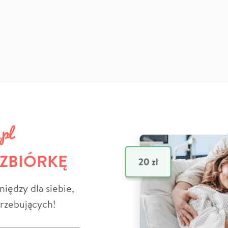
 ZBIÓRKĘ
niędzy dla siebie,
trzebujących!