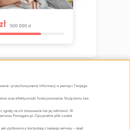
ywanie i przechowywanie informacji w pamięci Twojego
a
stwo oraz efektywność funkcjonowania. Służą temu tzw.
LGBTQ+
Powódź
ć zgodę na ich stosowanie lub jej odmówić. W
 serwisu Pomagam.pl. Opcjonalne pliki cookie
Wichura
NGO
ak użytkownicy korzystają z naszego serwisu – skąd