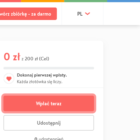
wórz zbiórkę - za darmo
PL
0 zł
200 zł (Cel)
z
Dokonaj pierwszej wpłaty.
Każda złotówka się liczy.
Wpłać teraz
Udostępnij
0
udostępnień