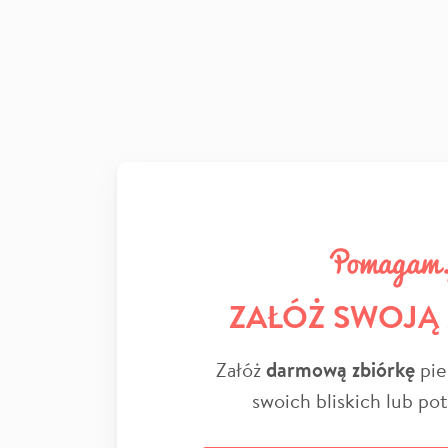
ZAŁÓŻ SWOJĄ
Załóż
darmową zbiórkę
pie
swoich bliskich lub po