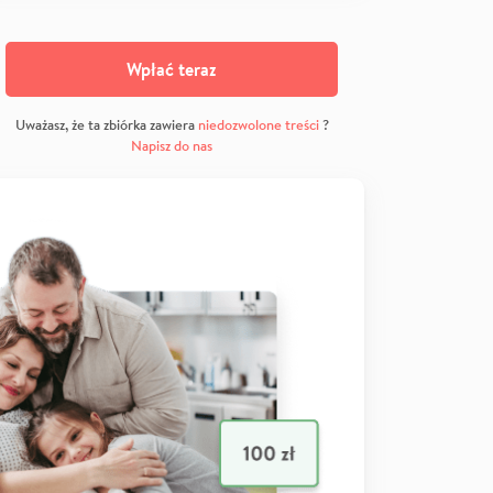
Wpłać teraz
Uważasz, że ta zbiórka zawiera
niedozwolone treści
?
Napisz do nas