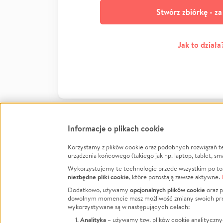
Stwórz zbiórkę - z
Jak to działa
Informacje o plikach cookie
Korzystamy z plików cookie oraz podobnych rozwiązań t
Infor
urządzenia końcowego (takiego jak np. laptop, tablet, sm
Wykorzystujemy te technologie przede wszystkim po to,
Jak to 
niezbędne pliki cookie
, które pozostają zawsze aktywne.
Facebook
Twitter
Instagram
Regula
opcjonalnych plików cookie
Dodatkowo, używamy
oraz p
dowolnym momencie masz możliwość zmiany swoich prefere
Polity
LinkedIn
TikTok
Youtube
wykorzystywane są w następujących celach:
RODO -
Analityka
– używamy tzw. plików cookie analityczny