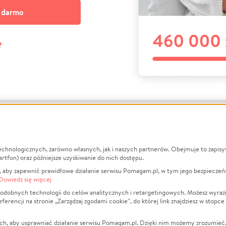
a darmo
?
echnologicznych, zarówno własnych, jak i naszych partnerów. Obejmuje to zapis
macje
O nas
Zbieraj n
artfon) oraz późniejsze uzyskiwanie do nich dostępu.
 aby zapewnić prawidłowe działanie serwisu Pomagam.pl, w tym jego bezpieczeń
działa?
Opinie
Leczenie
Dowiedz się więcej
min
Raporty
Zwierzęta
odobnych technologii do celów analitycznych i retargetingowych. Możesz wyrazi
ncji na stronie „Zarządzaj zgodami cookie”, do której link znajdziesz w stopce
ka Prywatności
Za darmo
Pożar
 Kontrahenci
Blog
Ukraina
ch, aby usprawniać działanie serwisu Pomagam.pl. Dzięki nim możemy zrozumieć, j