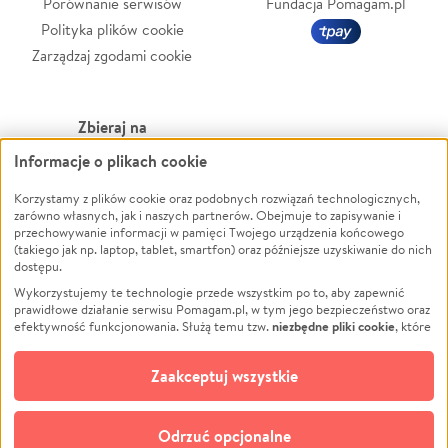
Porównanie serwisów
Fundacja Pomagam.pl
Polityka plików cookie
Zarządzaj zgodami cookie
Zbieraj na
Informacje o plikach cookie
Leczenie
LGBTQ+
Zwierzęta
Powódź
Korzystamy z plików cookie oraz podobnych rozwiązań technologicznych,
zarówno własnych, jak i naszych partnerów. Obejmuje to zapisywanie i
Pożar
Wichura
przechowywanie informacji w pamięci Twojego urządzenia końcowego
(takiego jak np. laptop, tablet, smartfon) oraz późniejsze uzyskiwanie do nich
Ukraina
NGO
dostępu.
Sport
Religia
Wykorzystujemy te technologie przede wszystkim po to, aby zapewnić
Pomoc Finansowa
Edukacja
prawidłowe działanie serwisu Pomagam.pl, w tym jego bezpieczeństwo oraz
niezbędne pliki cookie
efektywność funkcjonowania. Służą temu tzw.
, które
Projekty
Podróż
pozostają zawsze aktywne.
Dowiedz się więcej
Pogrzeb
Impreza
opcjonalnych plików cookie
Dodatkowo, używamy
oraz podobnych
Zaakceptuj wszystkie
Społeczność lokalna
Ochrona środowiska
technologii do celów analitycznych i retargetingowych. Możesz wyrazić
zgodę na ich stosowanie lub jej odmówić. W dowolnym momencie masz
Kultura
Biznes
możliwość zmiany swoich preferencji na stronie „Zarządzaj zgodami cookie”,
Odrzuć opcjonalne
Polski
do której link znajdziesz w stopce serwisu Pomagam.pl. Opcjonalne pliki