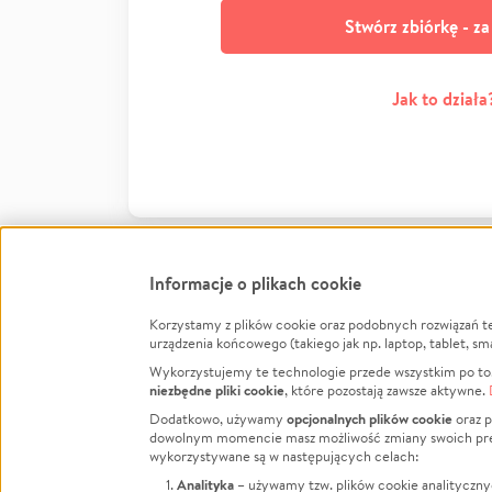
Stwórz zbiórkę - z
Jak to działa
Informacje o plikach cookie
Korzystamy z plików cookie oraz podobnych rozwiązań t
Infor
urządzenia końcowego (takiego jak np. laptop, tablet, sm
Wykorzystujemy te technologie przede wszystkim po to,
Jak to 
niezbędne pliki cookie
, które pozostają zawsze aktywne.
Facebook
Twitter
Instagram
Regula
opcjonalnych plików cookie
Dodatkowo, używamy
oraz p
dowolnym momencie masz możliwość zmiany swoich prefere
Polity
LinkedIn
TikTok
Youtube
wykorzystywane są w następujących celach:
RODO -
Analityka
– używamy tzw. plików cookie analityczny