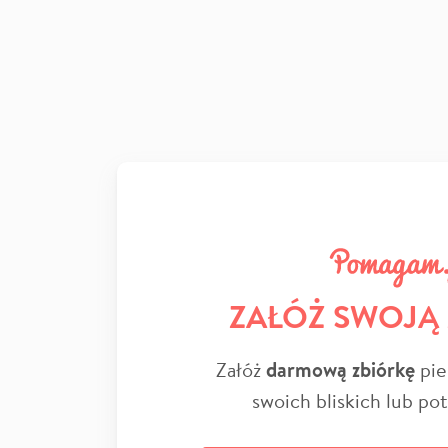
ZAŁÓŻ SWOJĄ
Załóż
darmową zbiórkę
pie
swoich bliskich lub po