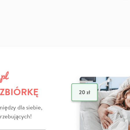
 ZBIÓRKĘ
niędzy dla siebie,
trzebujących!