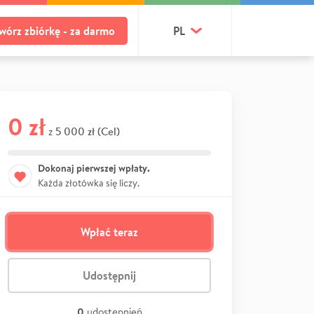
wórz zbiórkę - za darmo
PL
0 zł
5 000 zł (Cel)
z
Dokonaj pierwszej wpłaty.
Każda złotówka się liczy.
Wpłać teraz
Udostępnij
0
udostępnień