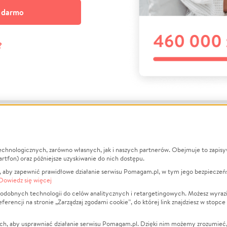
a darmo
?
echnologicznych, zarówno własnych, jak i naszych partnerów. Obejmuje to zapis
macje
O nas
Zbieraj n
artfon) oraz późniejsze uzyskiwanie do nich dostępu.
 aby zapewnić prawidłowe działanie serwisu Pomagam.pl, w tym jego bezpieczeń
działa?
Opinie
Leczenie
Dowiedz się więcej
min
Raporty
Zwierzęta
odobnych technologii do celów analitycznych i retargetingowych. Możesz wyrazi
ncji na stronie „Zarządzaj zgodami cookie”, do której link znajdziesz w stopce
ka Prywatności
Za darmo
Pożar
 Kontrahenci
Blog
Ukraina
ch, aby usprawniać działanie serwisu Pomagam.pl. Dzięki nim możemy zrozumieć, j