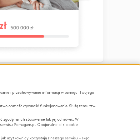
ywanie i przechowywanie informacji w pamięci Twojego
a
stwo oraz efektywność funkcjonowania. Służą temu tzw.
LGBTQ+
Powódź
ć zgodę na ich stosowanie lub jej odmówić. W
 serwisu Pomagam.pl. Opcjonalne pliki cookie
Wichura
NGO
ak użytkownicy korzystają z naszego serwisu – skąd