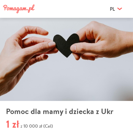
PL
Pomoc dla mamy i dziecka z Ukr
1 zł
10 000 zł (Cel)
z