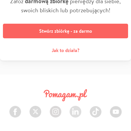
Załóż
darmową zbiórkę
pieniędzy dla siebie,
swoich bliskich lub potrzebujących!
Stwórz zbiórkę - za darmo
Jak to działa?
Facebook
Twitter
Instagram
LinkedIn
TikTok
Youtube