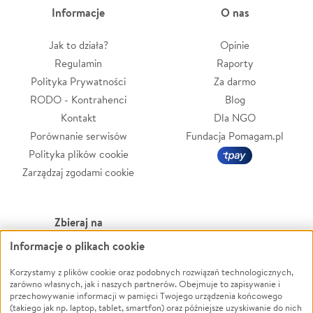
Informacje
O nas
Jak to działa?
Opinie
Regulamin
Raporty
Polityka Prywatności
Za darmo
RODO - Kontrahenci
Blog
Kontakt
Dla NGO
Porównanie serwisów
Fundacja Pomagam.pl
Polityka plików cookie
Zarządzaj zgodami cookie
Zbieraj na
Informacje o plikach cookie
Leczenie
LGBTQ+
Zwierzęta
Powódź
Korzystamy z plików cookie oraz podobnych rozwiązań technologicznych,
zarówno własnych, jak i naszych partnerów. Obejmuje to zapisywanie i
Pożar
Wichura
przechowywanie informacji w pamięci Twojego urządzenia końcowego
(takiego jak np. laptop, tablet, smartfon) oraz późniejsze uzyskiwanie do nich
Ukraina
NGO