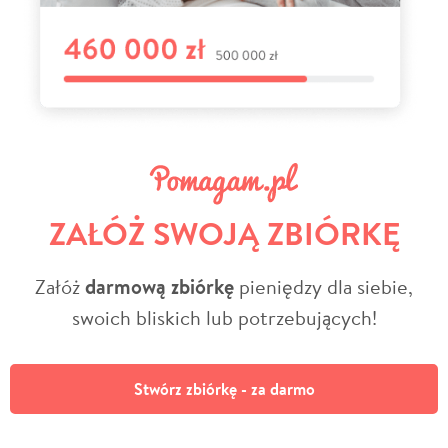
ZAŁÓŻ SWOJĄ ZBIÓRKĘ
Załóż
darmową zbiórkę
pieniędzy dla siebie,
swoich bliskich lub potrzebujących!
Stwórz zbiórkę - za darmo