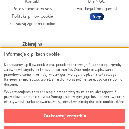
Kontakt
Dla NGO
Porównanie serwisów
Fundacja Pomagam.pl
Polityka plików cookie
Zarządzaj zgodami cookie
Zbieraj na
Informacje o plikach cookie
Leczenie
LGBTQ+
Korzystamy z plików cookie oraz podobnych rozwiązań technologicznych,
Zwierzęta
Powódź
zarówno własnych, jak i naszych partnerów. Obejmuje to zapisywanie i
Pożar
Wichura
przechowywanie informacji w pamięci Twojego urządzenia końcowego
(takiego jak np. laptop, tablet, smartfon) oraz późniejsze uzyskiwanie do nich
Ukraina
NGO
dostępu.
Sport
Religia
Wykorzystujemy te technologie przede wszystkim po to, aby zapewnić
Pomoc Finansowa
Edukacja
prawidłowe działanie serwisu Pomagam.pl, w tym jego bezpieczeństwo oraz
niezbędne pliki cookie
efektywność funkcjonowania. Służą temu tzw.
, które
Projekty
Podróż
pozostają zawsze aktywne.
Dowiedz się więcej
Pogrzeb
Impreza
opcjonalnych plików cookie
Dodatkowo, używamy
oraz podobnych
Zaakceptuj wszystkie
Społeczność lokalna
Ochrona środowiska
technologii do celów analitycznych i retargetingowych. Możesz wyrazić
zgodę na ich stosowanie lub jej odmówić. W dowolnym momencie masz
Kultura
Biznes
możliwość zmiany swoich preferencji na stronie „Zarządzaj zgodami cookie”,