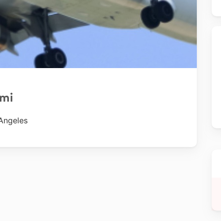
ami
Angeles