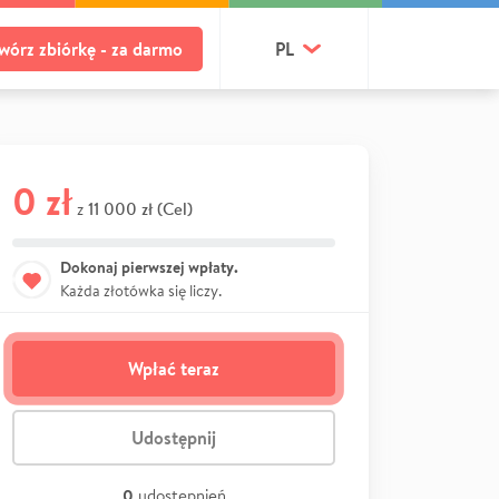
wórz zbiórkę - za darmo
PL
0 zł
11 000 zł (Cel)
z
Dokonaj pierwszej wpłaty.
Każda złotówka się liczy.
Wpłać teraz
Udostępnij
0
udostępnień