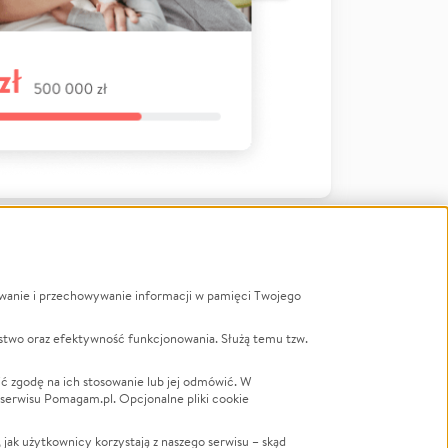
ywanie i przechowywanie informacji w pamięci Twojego
a
stwo oraz efektywność funkcjonowania. Służą temu tzw.
LGBTQ+
Powódź
ć zgodę na ich stosowanie lub jej odmówić. W
 serwisu Pomagam.pl. Opcjonalne pliki cookie
Wichura
NGO
ak użytkownicy korzystają z naszego serwisu – skąd