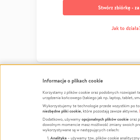
Stwórz zbiórkę - z
Jak to działa
Informacje o plikach cookie
Korzystamy z plików cookie oraz podobnych rozwiązań t
Infor
urządzenia końcowego (takiego jak np. laptop, tablet, sm
Wykorzystujemy te technologie przede wszystkim po to,
Jak to 
niezbędne pliki cookie
, które pozostają zawsze aktywne.
Facebook
Twitter
Instagram
Regula
opcjonalnych plików cookie
Dodatkowo, używamy
oraz p
dowolnym momencie masz możliwość zmiany swoich prefere
Polity
LinkedIn
TikTok
Youtube
wykorzystywane są w następujących celach:
RODO -
Analityka
– używamy tzw. plików cookie analityczny