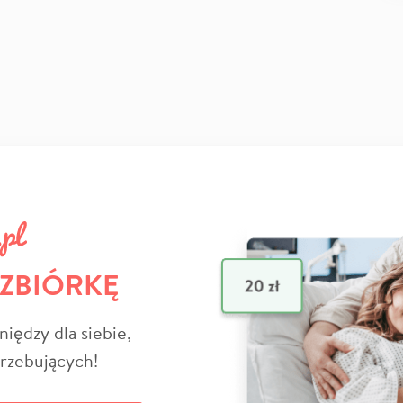
 ZBIÓRKĘ
niędzy dla siebie,
trzebujących!