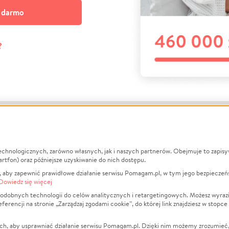
a darmo
?
echnologicznych, zarówno własnych, jak i naszych partnerów. Obejmuje to zapis
macje
O nas
Zbieraj n
artfon) oraz późniejsze uzyskiwanie do nich dostępu.
 aby zapewnić prawidłowe działanie serwisu Pomagam.pl, w tym jego bezpieczeń
działa?
Opinie
Leczenie
Dowiedz się więcej
min
Raporty
Zwierzęta
odobnych technologii do celów analitycznych i retargetingowych. Możesz wyrazi
ncji na stronie „Zarządzaj zgodami cookie”, do której link znajdziesz w stopce
ka Prywatności
Za darmo
Pożar
 Kontrahenci
Blog
Ukraina
ch, aby usprawniać działanie serwisu Pomagam.pl. Dzięki nim możemy zrozumieć, j