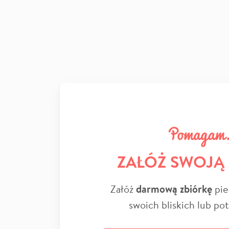
ZAŁÓŻ SWOJĄ
Załóż
darmową zbiórkę
pie
swoich bliskich lub po