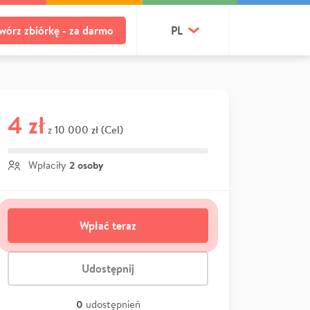
wórz zbiórkę - za darmo
PL
4 zł
10 000 zł (Cel)
z
2 osoby
Wpłaciły
Wpłać teraz
Udostępnij
0
udostępnień