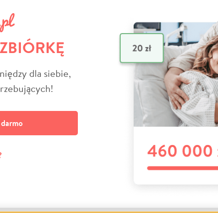
 ZBIÓRKĘ
niędzy dla siebie,
trzebujących!
a darmo
?