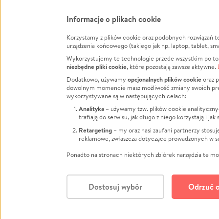
Informacje o plikach cookie
Korzystamy z plików cookie oraz podobnych rozwiązań t
Infor
urządzenia końcowego (takiego jak np. laptop, tablet, sm
Wykorzystujemy te technologie przede wszystkim po to,
Jak to 
niezbędne pliki cookie
, które pozostają zawsze aktywne.
Facebook
Twitter
Instagram
Regula
opcjonalnych plików cookie
Dodatkowo, używamy
oraz p
dowolnym momencie masz możliwość zmiany swoich prefere
Polity
LinkedIn
TikTok
Youtube
wykorzystywane są w następujących celach:
RODO -
Analityka
– używamy tzw. plików cookie analityczny
Kontak
trafiają do serwisu, jak długo z niego korzystają i j
Porówn
Retargeting
– my oraz nasi zaufani partnerzy stosu
reklamowe, zwłaszcza dotyczące prowadzonych w se
Polityk
Zarząd
Ponadto na stronach niektórych zbiórek narzędzia te mog
Dostosuj wybór
Odrzuć o
Polski
© CROWDING SP. Z O.O.