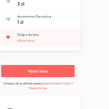
3
zł
Anonimowy Darczyńca
1
zł
Dołącz do listy
Wpłać teraz
Wpłać teraz
Uważasz, że ta zbiórka zawiera
niedozwolone treści
?
Napisz do nas