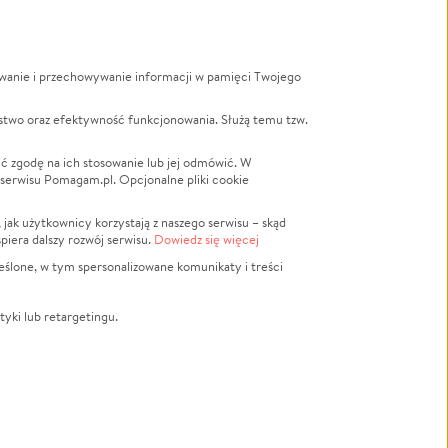
ywanie i przechowywanie informacji w pamięci Twojego
a
stwo oraz efektywność funkcjonowania. Służą temu tzw.
LGBTQ+
Powódź
ć zgodę na ich stosowanie lub jej odmówić. W
 serwisu Pomagam.pl. Opcjonalne pliki cookie
Wichura
NGO
ak użytkownicy korzystają z naszego serwisu – skąd
Religia
spiera dalszy rozwój serwisu.
Dowiedz się więcej
nansowa
Edukacja
eślone, w tym spersonalizowane komunikaty i treści
Podróż
Impreza
tyki lub retargetingu.
ść lokalna
Ochrona środowiska
Biznes