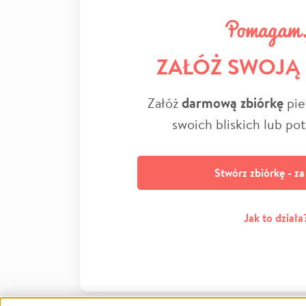
ZAŁÓŻ SWOJĄ
Załóż
darmową zbiórkę
pie
swoich bliskich lub po
Stwórz zbiórkę - z
Jak to działa