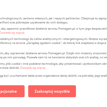
echnologicznych, zarówno własnych, jak i naszych partnerów. Obejmuje to zapis
macje
O nas
Zbieraj n
artfon) oraz późniejsze uzyskiwanie do nich dostępu.
 aby zapewnić prawidłowe działanie serwisu Pomagam.pl, w tym jego bezpieczeń
działa?
Opinie
Leczenie
Dowiedz się więcej
min
Raporty
Zwierzęta
odobnych technologii do celów analitycznych i retargetingowych. Możesz wyrazi
ncji na stronie „Zarządzaj zgodami cookie”, do której link znajdziesz w stopce
ka Prywatności
Za darmo
Pożar
 Kontrahenci
Blog
Ukraina
ch, aby usprawniać działanie serwisu Pomagam.pl. Dzięki nim możemy zrozumieć, j
t
Dla NGO
Sport
ak się po nim poruszają. Pozwala nam to na tworzenie statystyk oraz ich analizę, co w
anie serwisów
Fundacja Pomagam.pl
Pomoc Fi
jemy pliki cookie i inne podobne technologie, aby prezentować użytkownikom okr
rwisie zbiórek.
Dowiedz się więcej
a plików cookie
Projekty
zaj zgodami cookie
Pogrzeb
ą być uruchamiane także przez organizatora danej zbiórki, na potrzeby jego anali
Społeczno
Kultura
pcjonalne
Zaakceptuj wszystkie