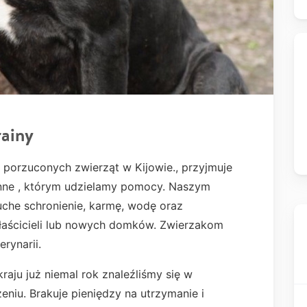
rainy
a porzuconych zwierząt w Kijowie., przyjmuje
nne , którym udzielamy pomocy. Naszym
che schronienie, karmę, wodę oraz
aścicieli lub nowych domków. Zwierzakom
rynarii.
aju już niemal rok znaleźliśmy się w
eniu. Brakuje pieniędzy na utrzymanie i