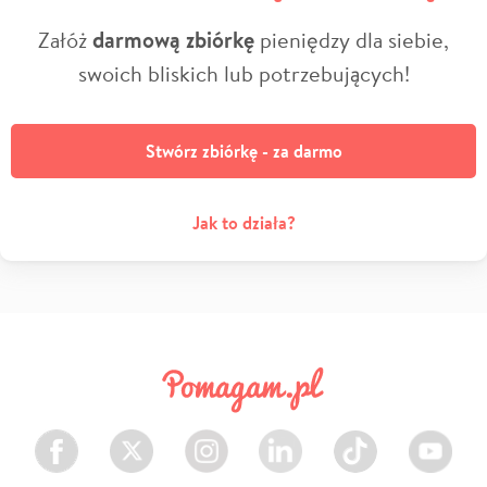
Załóż
darmową zbiórkę
pieniędzy dla siebie,
swoich bliskich lub potrzebujących!
Stwórz zbiórkę - za darmo
Jak to działa?
Facebook
Twitter
Instagram
LinkedIn
TikTok
Youtube