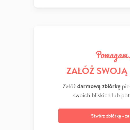
ZAŁÓŻ SWOJĄ
Załóż
darmową zbiórkę
pie
swoich bliskich lub po
Stwórz zbiórkę - z