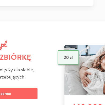
 ZBIÓRKĘ
niędzy dla siebie,
trzebujących!
a darmo