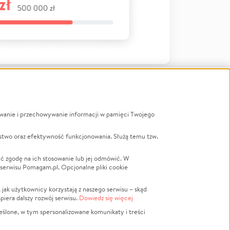
ywanie i przechowywanie informacji w pamięci Twojego
a
stwo oraz efektywność funkcjonowania. Służą temu tzw.
LGBTQ+
Powódź
ć zgodę na ich stosowanie lub jej odmówić. W
 serwisu Pomagam.pl. Opcjonalne pliki cookie
Wichura
NGO
ak użytkownicy korzystają z naszego serwisu – skąd
Religia
spiera dalszy rozwój serwisu.
Dowiedz się więcej
nansowa
Edukacja
eślone, w tym spersonalizowane komunikaty i treści
Podróż