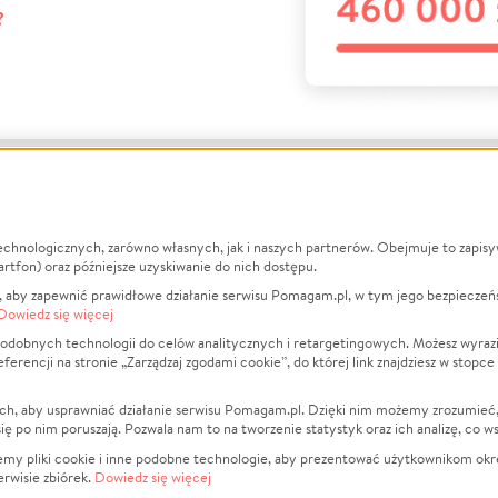
?
echnologicznych, zarówno własnych, jak i naszych partnerów. Obejmuje to zapis
macje
O nas
Zbieraj n
artfon) oraz późniejsze uzyskiwanie do nich dostępu.
 aby zapewnić prawidłowe działanie serwisu Pomagam.pl, w tym jego bezpieczeń
działa?
Opinie
Leczenie
Dowiedz się więcej
min
Raporty
Zwierzęta
odobnych technologii do celów analitycznych i retargetingowych. Możesz wyrazi
ncji na stronie „Zarządzaj zgodami cookie”, do której link znajdziesz w stopce
ka Prywatności
Za darmo
Pożar
 Kontrahenci
Blog
Ukraina
ch, aby usprawniać działanie serwisu Pomagam.pl. Dzięki nim możemy zrozumieć, j
t
Dla NGO
Sport
ak się po nim poruszają. Pozwala nam to na tworzenie statystyk oraz ich analizę, co w
anie serwisów
Fundacja Pomagam.pl
Pomoc Fi
jemy pliki cookie i inne podobne technologie, aby prezentować użytkownikom okr
rwisie zbiórek.
Dowiedz się więcej
a plików cookie
Projekty