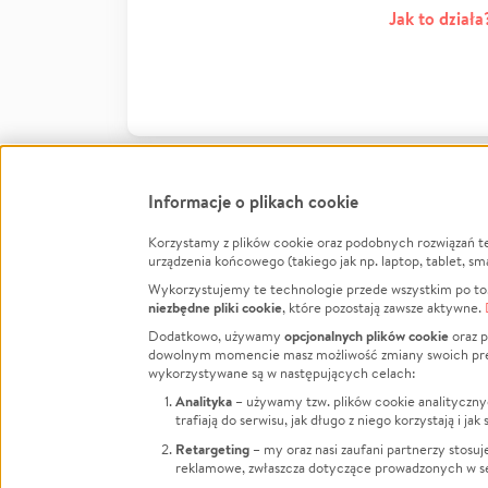
Jak to działa
Informacje o plikach cookie
Korzystamy z plików cookie oraz podobnych rozwiązań t
Infor
urządzenia końcowego (takiego jak np. laptop, tablet, sm
Wykorzystujemy te technologie przede wszystkim po to,
Jak to 
niezbędne pliki cookie
, które pozostają zawsze aktywne.
Facebook
Twitter
Instagram
Regula
opcjonalnych plików cookie
Dodatkowo, używamy
oraz p
dowolnym momencie masz możliwość zmiany swoich prefere
Polity
LinkedIn
TikTok
Youtube
wykorzystywane są w następujących celach:
RODO -
Analityka
– używamy tzw. plików cookie analityczny
Kontak
trafiają do serwisu, jak długo z niego korzystają i j
Porówn
Retargeting
– my oraz nasi zaufani partnerzy stosu
reklamowe, zwłaszcza dotyczące prowadzonych w se
Polityk