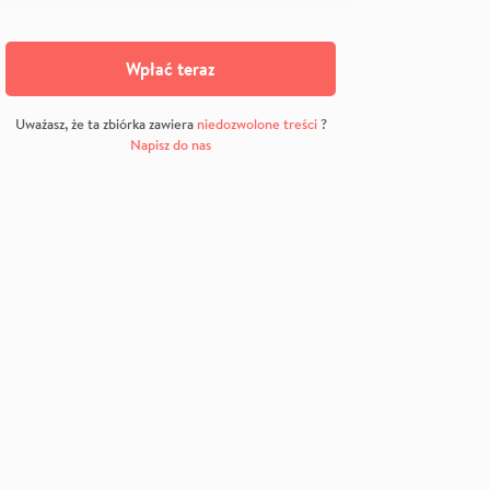
Wpłać teraz
Uważasz, że ta zbiórka zawiera
niedozwolone treści
?
Napisz do nas