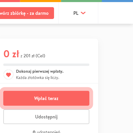
wórz zbiórkę - za darmo
PL
0 zł
201 zł (Cel)
z
Dokonaj pierwszej wpłaty.
Każda złotówka się liczy.
Wpłać teraz
Udostępnij
0
udostępnień