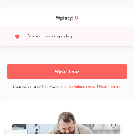
Wpłaty:
0
Dokonaj pierwszej wpłaty
Wpłać teraz
Uważasz, że ta zbiórka zawiera
niedozwolone treści
?
Napisz do nas