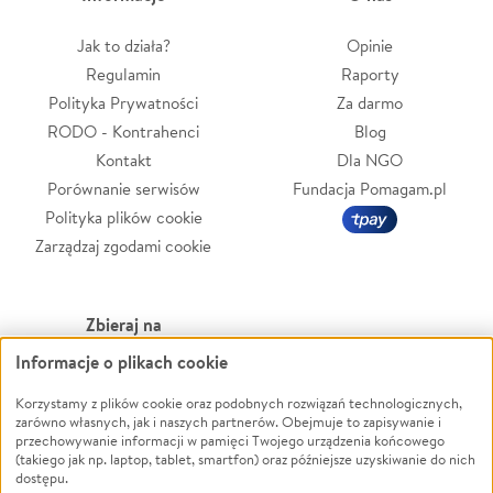
Jak to działa?
Opinie
Regulamin
Raporty
Polityka Prywatności
Za darmo
RODO - Kontrahenci
Blog
Kontakt
Dla NGO
Porównanie serwisów
Fundacja Pomagam.pl
Polityka plików cookie
Zarządzaj zgodami cookie
Zbieraj na
Informacje o plikach cookie
Leczenie
LGBTQ+
Zwierzęta
Powódź
Korzystamy z plików cookie oraz podobnych rozwiązań technologicznych,
zarówno własnych, jak i naszych partnerów. Obejmuje to zapisywanie i
Pożar
Wichura
przechowywanie informacji w pamięci Twojego urządzenia końcowego
(takiego jak np. laptop, tablet, smartfon) oraz późniejsze uzyskiwanie do nich
Ukraina
NGO
dostępu.
Sport
Religia