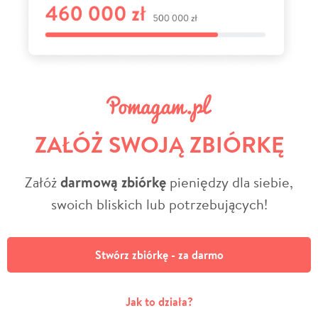
ZAŁÓŻ SWOJĄ ZBIÓRKĘ
Załóż
darmową zbiórkę
pieniędzy dla siebie,
swoich bliskich lub potrzebujących!
Stwórz zbiórkę - za darmo
Jak to działa?