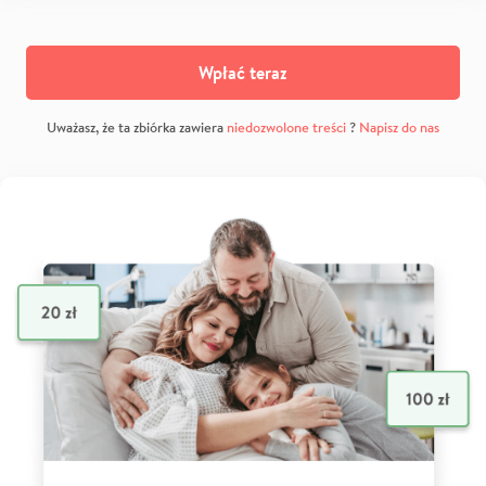
Wpłać teraz
Uważasz, że ta zbiórka zawiera
niedozwolone treści
?
Napisz do nas