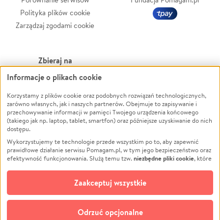
Polityka plików cookie
Zarządzaj zgodami cookie
Zbieraj na
Informacje o plikach cookie
Leczenie
LGBTQ+
Zwierzęta
Powódź
Korzystamy z plików cookie oraz podobnych rozwiązań technologicznych,
zarówno własnych, jak i naszych partnerów. Obejmuje to zapisywanie i
Pożar
Wichura
przechowywanie informacji w pamięci Twojego urządzenia końcowego
(takiego jak np. laptop, tablet, smartfon) oraz późniejsze uzyskiwanie do nich
Ukraina
NGO
dostępu.
Sport
Religia
Wykorzystujemy te technologie przede wszystkim po to, aby zapewnić
Pomoc Finansowa
Edukacja
prawidłowe działanie serwisu Pomagam.pl, w tym jego bezpieczeństwo oraz
niezbędne pliki cookie
efektywność funkcjonowania. Służą temu tzw.
, które
Projekty
Podróż
pozostają zawsze aktywne.
Dowiedz się więcej
Pogrzeb
Impreza
opcjonalnych plików cookie
Dodatkowo, używamy
oraz podobnych
Zaakceptuj wszystkie
Społeczność lokalna
Ochrona środowiska
technologii do celów analitycznych i retargetingowych. Możesz wyrazić
zgodę na ich stosowanie lub jej odmówić. W dowolnym momencie masz
Kultura
Biznes
możliwość zmiany swoich preferencji na stronie „Zarządzaj zgodami cookie”,
Odrzuć opcjonalne
Polski
do której link znajdziesz w stopce serwisu Pomagam.pl. Opcjonalne pliki