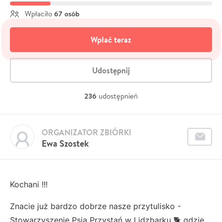
67 osób
Wpłaciło
Wpłać teraz
Udostępnij
236
udostępnień
ORGANIZATOR ZBIÓRKI
Ewa Szostek
Kochani !!!
Znacie już bardzo dobrze nasze przytulisko -
Stowarzyszenie Psia Przystań w Lidzbarku 🐕 gdzie