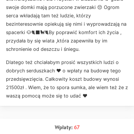
swoje domki mają porzucone zwierzaki 😔 Ogrom
serca wkładają tam też ludzie, którzy
bezinteresownie opiekują się nimi i wyprowadzają na
spacerki 🐶🐈‍⬛🐩🐈By poprawić komfort ich życia ,
przydała by się wiata ,która zapewniła by im
schronienie od deszczu i śniegu.
Dlatego też chciałabym prosić wszystkich ludzi o
dobrych serduszkach ❤️ o wpłaty na budowę tego
przedsięwzięcia. Całkowity koszt budowy wynosi
21500zł . Wiem, że to spora sumka, ale wiem też że z
waszą pomocą może się to udać ❤️
Wpłaty:
67