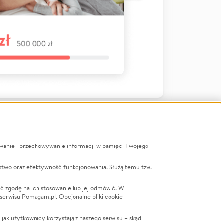
ywanie i przechowywanie informacji w pamięci Twojego
a
stwo oraz efektywność funkcjonowania. Służą temu tzw.
LGBTQ+
Powódź
ć zgodę na ich stosowanie lub jej odmówić. W
 serwisu Pomagam.pl. Opcjonalne pliki cookie
Wichura
NGO
ak użytkownicy korzystają z naszego serwisu – skąd