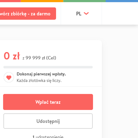
wórz zbiórkę - za darmo
PL
0 zł
99 999 zł (Cel)
z
Dokonaj pierwszej wpłaty.
Każda złotówka się liczy.
Wpłać teraz
Udostępnij
1
udostępnienie