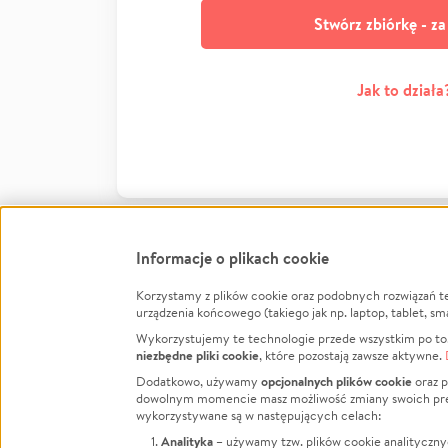
Stwórz zbiórkę - z
Jak to działa
Informacje o plikach cookie
Korzystamy z plików cookie oraz podobnych rozwiązań t
Infor
urządzenia końcowego (takiego jak np. laptop, tablet, sm
Wykorzystujemy te technologie przede wszystkim po to,
Jak to 
niezbędne pliki cookie
, które pozostają zawsze aktywne.
Facebook
Twitter
Instagram
Regula
opcjonalnych plików cookie
Dodatkowo, używamy
oraz p
dowolnym momencie masz możliwość zmiany swoich prefere
Polity
LinkedIn
TikTok
Youtube
wykorzystywane są w następujących celach:
RODO -
Analityka
– używamy tzw. plików cookie analityczny