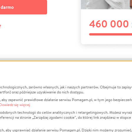
a darmo
?
echnologicznych, zarówno własnych, jak i naszych partnerów. Obejmuje to zapis
macje
O nas
Zbieraj n
artfon) oraz późniejsze uzyskiwanie do nich dostępu.
 aby zapewnić prawidłowe działanie serwisu Pomagam.pl, w tym jego bezpieczeń
działa?
Opinie
Leczenie
Dowiedz się więcej
min
Raporty
Zwierzęta
odobnych technologii do celów analitycznych i retargetingowych. Możesz wyrazi
ncji na stronie „Zarządzaj zgodami cookie”, do której link znajdziesz w stopce
ka Prywatności
Za darmo
Pożar
 Kontrahenci
Blog
Ukraina
ch, aby usprawniać działanie serwisu Pomagam.pl. Dzięki nim możemy zrozumieć, j