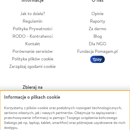
Jak to działa?
Opinie
Regulamin
Raporty
Polityka Prywatności
Za darmo
RODO - Kontrahenci
Blog
Kontakt
Dla NGO
Porównanie serwisów
Fundacja Pomagam.pl
Polityka plików cookie
Zarządzaj zgodami cookie
Zbieraj na
Informacje o plikach cookie
Leczenie
LGBTQ+
Zwierzęta
Powódź
Korzystamy z plików cookie oraz podobnych rozwiązań technologicznych,
zarówno własnych, jak i naszych partnerów. Obejmuje to zapisywanie i
Pożar
Wichura
przechowywanie informacji w pamięci Twojego urządzenia końcowego
(takiego jak np. laptop, tablet, smartfon) oraz późniejsze uzyskiwanie do nich
Ukraina
NGO
dostępu.