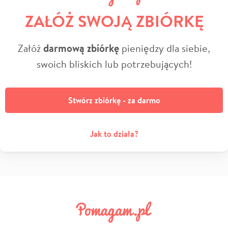
ZAŁÓŻ SWOJĄ ZBIÓRKĘ
Załóż
darmową zbiórkę
pieniędzy dla siebie,
swoich bliskich lub potrzebujących!
Stwórz zbiórkę - za darmo
Jak to działa?