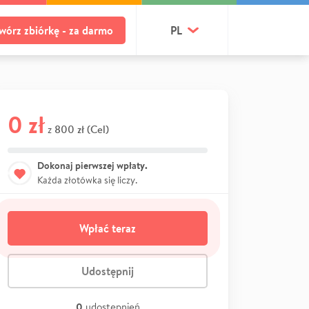
wórz zbiórkę - za darmo
PL
0 zł
800 zł (Cel)
z
Dokonaj pierwszej wpłaty.
Każda złotówka się liczy.
Wpłać teraz
Udostępnij
0
udostępnień