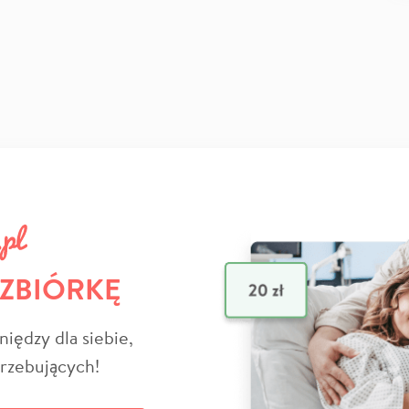
 ZBIÓRKĘ
niędzy dla siebie,
trzebujących!