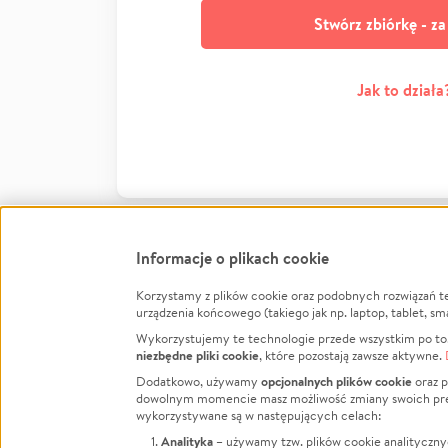
Stwórz zbiórkę - z
Jak to działa
Informacje o plikach cookie
Korzystamy z plików cookie oraz podobnych rozwiązań t
Infor
urządzenia końcowego (takiego jak np. laptop, tablet, sm
Wykorzystujemy te technologie przede wszystkim po to,
Jak to 
niezbędne pliki cookie
, które pozostają zawsze aktywne.
Facebook
Twitter
Instagram
Regula
opcjonalnych plików cookie
Dodatkowo, używamy
oraz p
dowolnym momencie masz możliwość zmiany swoich prefere
Polity
LinkedIn
TikTok
Youtube
wykorzystywane są w następujących celach:
RODO -
Analityka
– używamy tzw. plików cookie analityczny