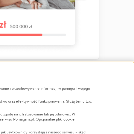
ywanie i przechowywanie informacji w pamięci Twojego
a
stwo oraz efektywność funkcjonowania. Służą temu tzw.
LGBTQ+
Powódź
ć zgodę na ich stosowanie lub jej odmówić. W
 serwisu Pomagam.pl. Opcjonalne pliki cookie
Wichura
NGO
ak użytkownicy korzystają z naszego serwisu – skąd