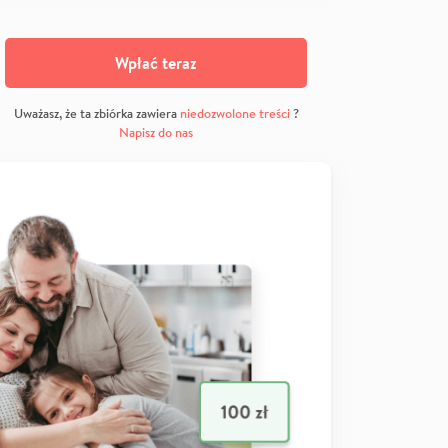
Wpłać teraz
Uważasz, że ta zbiórka zawiera
niedozwolone treści
?
Napisz do nas