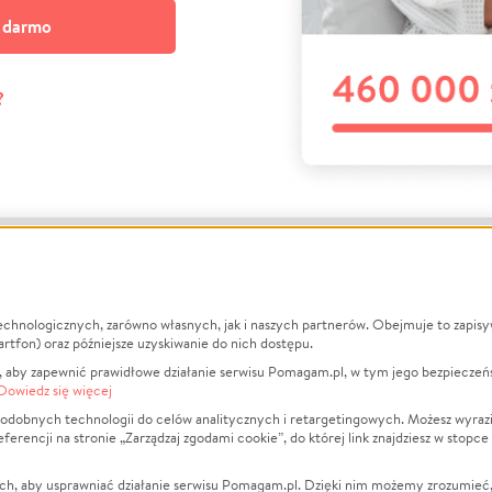
a darmo
?
echnologicznych, zarówno własnych, jak i naszych partnerów. Obejmuje to zapis
macje
O nas
Zbieraj n
artfon) oraz późniejsze uzyskiwanie do nich dostępu.
 aby zapewnić prawidłowe działanie serwisu Pomagam.pl, w tym jego bezpieczeń
działa?
Opinie
Leczenie
Dowiedz się więcej
min
Raporty
Zwierzęta
odobnych technologii do celów analitycznych i retargetingowych. Możesz wyrazi
ncji na stronie „Zarządzaj zgodami cookie”, do której link znajdziesz w stopce
ka Prywatności
Za darmo
Pożar
 Kontrahenci
Blog
Ukraina
ch, aby usprawniać działanie serwisu Pomagam.pl. Dzięki nim możemy zrozumieć, j