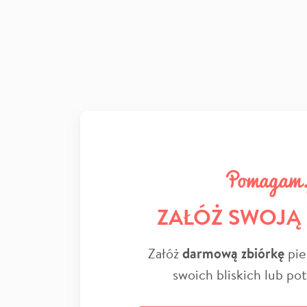
ZAŁÓŻ SWOJĄ
Załóż
darmową zbiórkę
pie
swoich bliskich lub po