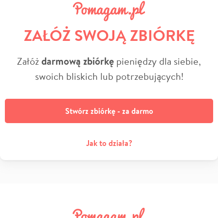
ZAŁÓŻ SWOJĄ ZBIÓRKĘ
Załóż
darmową zbiórkę
pieniędzy dla siebie,
swoich bliskich lub potrzebujących!
Stwórz zbiórkę - za darmo
Jak to działa?