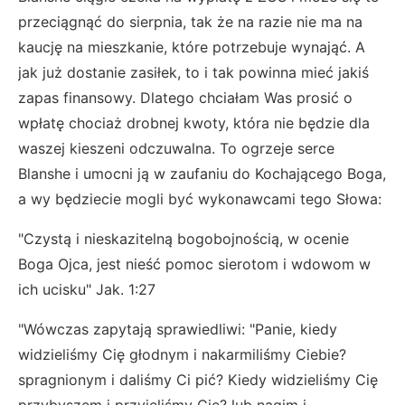
przeciągnąć do sierpnia, tak że na razie nie ma na
kaucję na mieszkanie, które potrzebuje wynająć. A
jak już dostanie zasiłek, to i tak powinna mieć jakiś
zapas finansowy. Dlatego chciałam Was prosić o
wpłatę chociaż drobnej kwoty, która nie będzie dla
waszej kieszeni odczuwalna. To ogrzeje serce
Blanshe i umocni ją w zaufaniu do Kochającego Boga,
a wy będziecie mogli być wykonawcami tego Słowa:
"Czystą i nieskazitelną bogobojnością, w ocenie
Boga Ojca, jest nieść pomoc sierotom i wdowom w
ich ucisku" Jak. 1:27
"Wówczas zapytają sprawiedliwi: "Panie, kiedy
widzieliśmy Cię głodnym i nakarmiliśmy Ciebie?
spragnionym i daliśmy Ci pić? Kiedy widzieliśmy Cię
przybyszem i przyjęliśmy Cię? lub nagim i