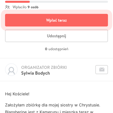
9 osób
Wpłaciło
Wpłać teraz
Udostępnij
0
udostępnień
ORGANIZATOR ZBIÓRKI
Sylwia Bodych
Hej Kościele!
Założyłam zbiórkę dla mojej siostry w Chrystusie.
Blansherine jest z Kamerunu i mieszka teraz w