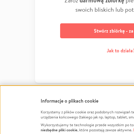
Załóż
darmową zbiórkę
pie
swoich bliskich lub po
Stwórz zbiórkę - z
Jak to działa
Informacje o plikach cookie
Korzystamy z plików cookie oraz podobnych rozwiązań t
Infor
urządzenia końcowego (takiego jak np. laptop, tablet, sm
Wykorzystujemy te technologie przede wszystkim po to,
Jak to 
niezbędne pliki cookie
, które pozostają zawsze aktywne.
Facebook
Twitter
Instagram