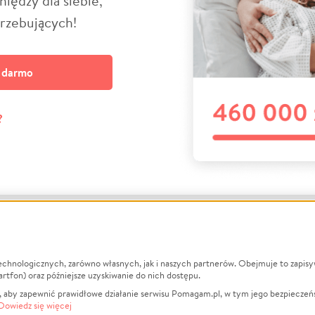
niędzy dla siebie,
trzebujących!
a darmo
?
echnologicznych, zarówno własnych, jak i naszych partnerów. Obejmuje to zapis
macje
O nas
Zbieraj n
artfon) oraz późniejsze uzyskiwanie do nich dostępu.
 aby zapewnić prawidłowe działanie serwisu Pomagam.pl, w tym jego bezpieczeń
działa?
Opinie
Leczenie
Dowiedz się więcej