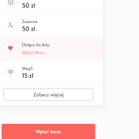
50
zł
Zuzanna
50
zł
Dołącz do listy
Wpłać teraz
MagS
15
zł
Zobacz więcej
Wpłać teraz