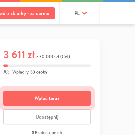
wórz zbiórkę - za darmo
PL
3 611 zł
70 000 zł (Cel)
z
33 osoby
Wpłaciły
Wpłać teraz
Udostępnij
59
udostępnień