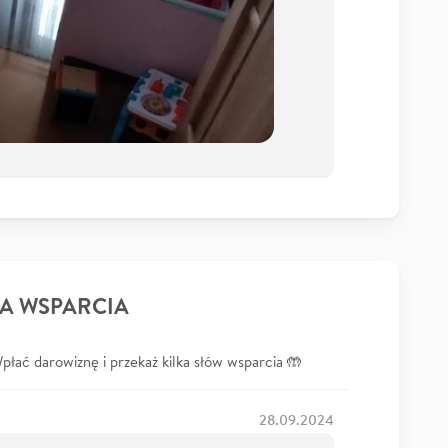
A WSPARCIA
łać darowiznę i przekaż kilka słów wsparcia 🤲
28.09.2024