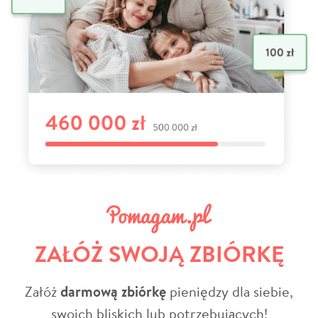
ZAŁÓŻ SWOJĄ ZBIÓRKĘ
Załóż
darmową zbiórkę
pieniędzy dla siebie,
swoich bliskich lub potrzebujących!