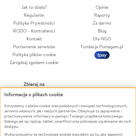
Jak to działa?
Opinie
Regulamin
Raporty
Polityka Prywatności
Za darmo
RODO - Kontrahenci
Blog
Kontakt
Dla NGO
Porównanie serwisów
Fundacja Pomagam.pl
Polityka plików cookie
Zarządzaj zgodami cookie
Zbieraj na
Informacje o plikach cookie
Leczenie
LGBTQ+
Zwierzęta
Powódź
Korzystamy z plików cookie oraz podobnych rozwiązań technologicznych,
zarówno własnych, jak i naszych partnerów. Obejmuje to zapisywanie i
Pożar
Wichura
przechowywanie informacji w pamięci Twojego urządzenia końcowego
(takiego jak np. laptop, tablet, smartfon) oraz późniejsze uzyskiwanie do nich
Ukraina
NGO
dostępu.
Sport
Religia
Wykorzystujemy te technologie przede wszystkim po to, aby zapewnić