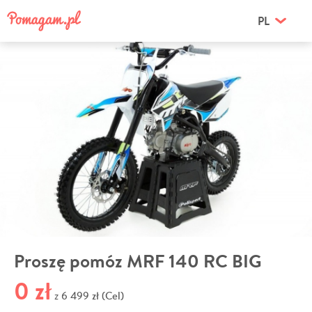
PL
Proszę pomóz MRF 140 RC BIG
0 zł
6 499 zł (Cel)
z