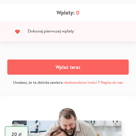
Wpłaty:
0
Dokonaj pierwszej wpłaty
Wpłać teraz
Uważasz, że ta zbiórka zawiera
niedozwolone treści
?
Napisz do nas