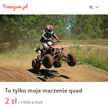
PL
To tylko moje marzenie quad
2 zł
5 000 zł (Cel)
z