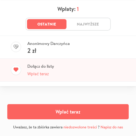
Wpłaty:
1
OSTATNIE
NAJWYŻSZE
Anonimowy Darczyńca
2
zł
Dołącz do listy
Wpłać teraz
Wpłać teraz
Uważasz, że ta zbiórka zawiera
niedozwolone treści
?
Napisz do nas