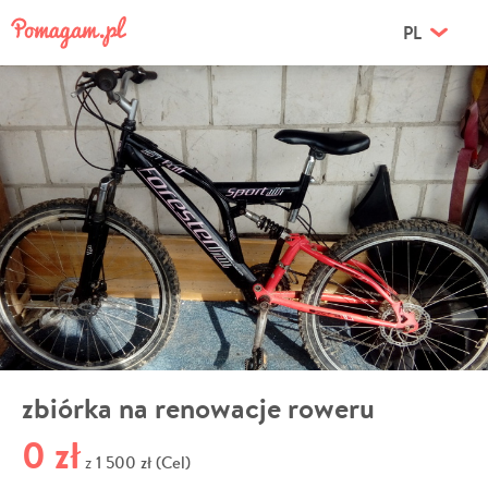
PL
zbiórka na renowacje roweru
0 zł
1 500 zł (Cel)
z