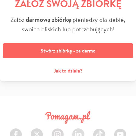
ZAŁÓŻ SWOJĄ ZBIÓRKĘ
Załóż
darmową zbiórkę
pieniędzy dla siebie,
swoich bliskich lub potrzebujących!
Stwórz zbiórkę - za darmo
Jak to działa?
Facebook
Twitter
Instagram
LinkedIn
TikTok
Youtube