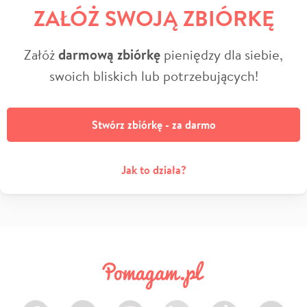
ZAŁÓŻ SWOJĄ ZBIÓRKĘ
Załóż
darmową zbiórkę
pieniędzy dla siebie,
swoich bliskich lub potrzebujących!
Stwórz zbiórkę - za darmo
Jak to działa?
Facebook
Twitter
Instagram
LinkedIn
TikTok
Youtube