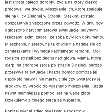
jest utrata calego dorobku zycia na ktory ciezko
pracowali we dwoje. Mieszkanie ich, ktore znajduje
sie na ulicy Zielonej w Stroniu Slaskim, zostalo
doszczetnie zniszczone przez powodz. W dniu gdy
ogloszono natychmiastowa ewakuacje, jedynymi
rzeczami jakimi zabrali ze soba byly ich dokumenty.
Mieszkanie, niestety, na ta chwile nie nadaje sie do
zamieszkania i wymaga kapitalnego remontu. Moi
rodzice zostali bez dachu nad glowa. Mama, ktora
cierpi na chorobe serca po stracie 3 dzieci, bardzo
przezywa ta sytuacje i kazda pomoc pomoze jej
uspokoic nerwy i nie martwic sie czy wystarczy jej
srodkow by wrocic do wlasnego mieszkania. Kazda
nawet najmniejsza pomoc jest na wage zlota.
Dziekujemy z calego serca za wsparcie.
Ponizej wiecej zdjec mieszkania rodzicow.