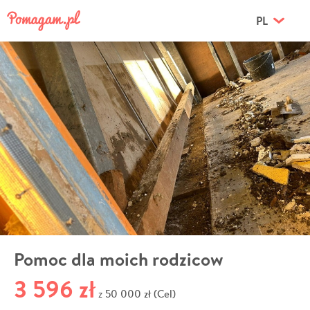
PL
Pomoc dla moich rodzicow
3 596 zł
50 000 zł (Cel)
z