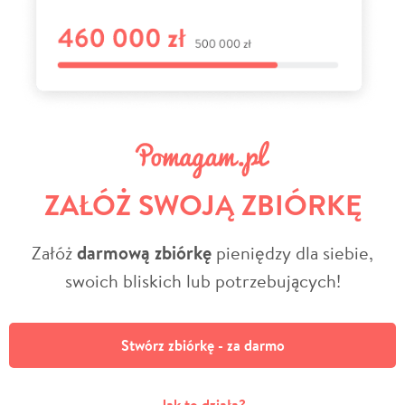
ZAŁÓŻ SWOJĄ ZBIÓRKĘ
Załóż
darmową zbiórkę
pieniędzy dla siebie,
swoich bliskich lub potrzebujących!
Stwórz zbiórkę - za darmo
Jak to działa?