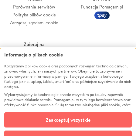
Porównanie serwisów
Fundacja Pomagam.pl
Polityka plików cookie
Zarządzaj zgodami cookie
Zbieraj na
Informacje o plikach cookie
Leczenie
LGBTQ+
Zwierzęta
Powódź
Korzystamy z plików cookie oraz podobnych rozwiązań technologicznych,
zarówno własnych, jak i naszych partnerów. Obejmuje to zapisywanie i
Pożar
Wichura
przechowywanie informacji w pamięci Twojego urządzenia końcowego
(takiego jak np. laptop, tablet, smartfon) oraz późniejsze uzyskiwanie do nich
Ukraina
NGO
dostępu.
Sport
Religia
Wykorzystujemy te technologie przede wszystkim po to, aby zapewnić
Pomoc Finansowa
Edukacja
prawidłowe działanie serwisu Pomagam.pl, w tym jego bezpieczeństwo oraz
niezbędne pliki cookie
efektywność funkcjonowania. Służą temu tzw.
, które
Projekty
Podróż
pozostają zawsze aktywne.
Dowiedz się więcej
Pogrzeb
Impreza
opcjonalnych plików cookie
Dodatkowo, używamy
oraz podobnych
Zaakceptuj wszystkie
Społeczność lokalna
Ochrona środowiska
technologii do celów analitycznych i retargetingowych. Możesz wyrazić
zgodę na ich stosowanie lub jej odmówić. W dowolnym momencie masz
Kultura
Biznes
możliwość zmiany swoich preferencji na stronie „Zarządzaj zgodami cookie”,