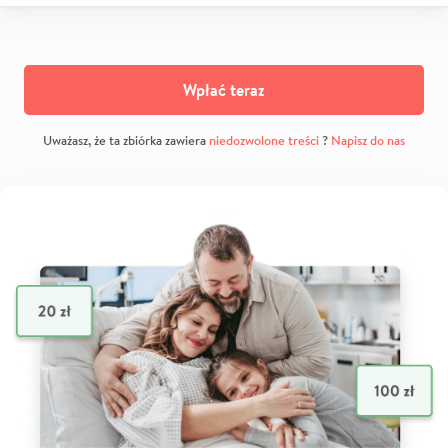
Wpłać teraz
Uważasz, że ta zbiórka zawiera
niedozwolone treści
?
Napisz do nas