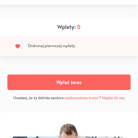
Wpłaty:
0
Dokonaj pierwszej wpłaty
Wpłać teraz
Uważasz, że ta zbiórka zawiera
niedozwolone treści
?
Napisz do nas