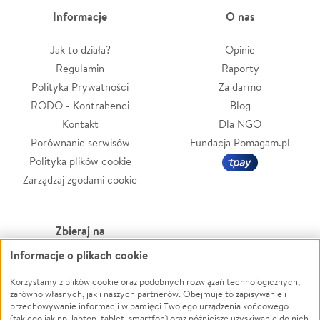
Informacje
O nas
Jak to działa?
Opinie
Regulamin
Raporty
Polityka Prywatności
Za darmo
RODO - Kontrahenci
Blog
Kontakt
Dla NGO
Porównanie serwisów
Fundacja Pomagam.pl
Polityka plików cookie
Zarządzaj zgodami cookie
Zbieraj na
Informacje o plikach cookie
Leczenie
LGBTQ+
Zwierzęta
Powódź
Korzystamy z plików cookie oraz podobnych rozwiązań technologicznych,
zarówno własnych, jak i naszych partnerów. Obejmuje to zapisywanie i
Pożar
Wichura
przechowywanie informacji w pamięci Twojego urządzenia końcowego
(takiego jak np. laptop, tablet, smartfon) oraz późniejsze uzyskiwanie do nich
Ukraina
NGO