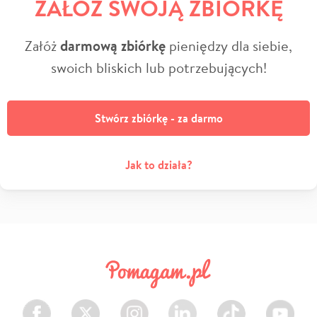
ZAŁÓŻ SWOJĄ ZBIÓRKĘ
Załóż
darmową zbiórkę
pieniędzy dla siebie,
swoich bliskich lub potrzebujących!
Stwórz zbiórkę - za darmo
Jak to działa?
Facebook
Twitter
Instagram
LinkedIn
TikTok
Youtube